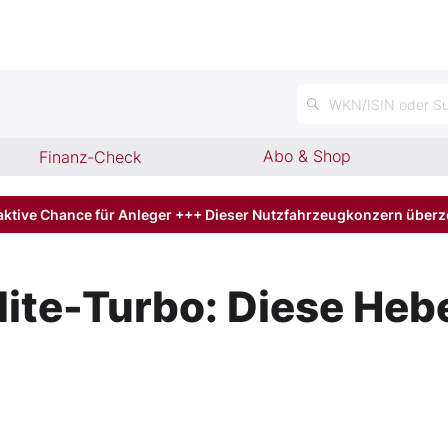
n
WKN/ISIN oder Su
Abo & Shop
Finanz-Check
aktive Chance für Anleger +++ Dieser Nutzfahrzeugkonzern über
dite-Turbo: Diese He