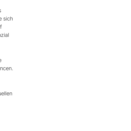
s
e sich
f
zial
e
ancen.
uellen