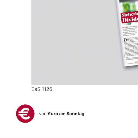
EaS 1126
von
€uro am Sonntag