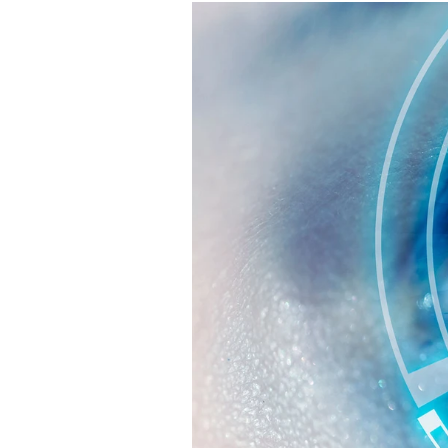
Experten
Mein B:O
Mein Konto
Folgen Sie uns
Kontakt