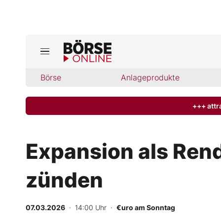
Jetzt a
ktuelle Ausgabe BÖRSE ONLINE lese
Börse
Börse
Anlageprodukte
News
+++ attr
Anlageprodukte
Expansion als Ren
Finanz-Check
zünden
Abo & Shop
BO-Musterdepots
07.03.2026
· 14:00 Uhr
·
€uro am Sonntag