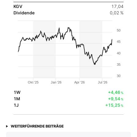
KGV
17,04
Dividende
0,02 %
50
45
40
35
30
Okt '25
Jan '26
Apr '26
Jul '26
1W
+4,46
%
1M
+9,54
%
1J
+15,25
%
WEITERFÜHRENDE BEITRÄGE