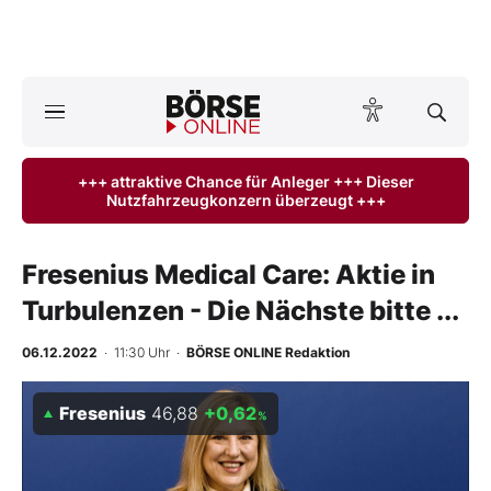
A
ktuelle Ausgabe BÖRSE ONLINE lesen
Börse
+++ attraktive Chance für Anleger +++ Dieser
Nutzfahrzeugkonzern überzeugt +++
News
Anlageprodukte
Fresenius Medical Care: Aktie in
Turbulenzen - Die Nächste bitte ...
Finanz-Check
06.12.2022
· 11:30 Uhr
·
BÖRSE ONLINE Redaktion
Abo & Shop
Fresenius
46,88
+0,62
%
BO-Musterdepots
Experten