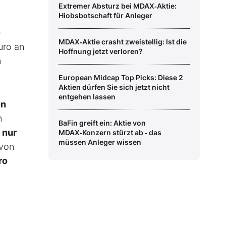
Extremer Absturz bei MDAX‑Aktie:
Hiobsbotschaft für Anleger
-
MDAX‑Aktie crasht zweistellig: Ist die
uro an
Hoffnung jetzt verloren?
n
European Midcap Top Picks: Diese 2
Aktien dürfen Sie sich jetzt nicht
entgehen lassen
on
n
BaFin greift ein: Aktie von
 nur
MDAX‑Konzern stürzt ab ‑ das
müssen Anleger wissen
 von
ro