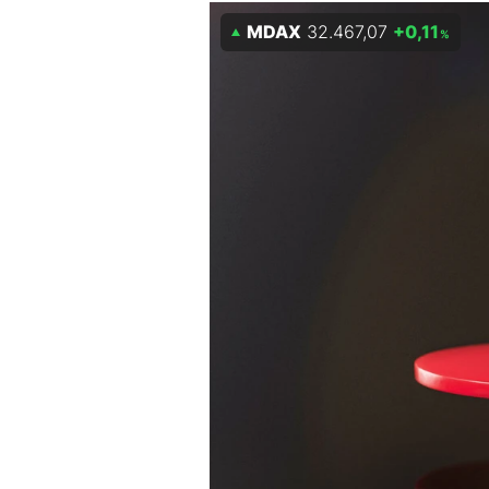
Experten
MDAX
32.467,07
+0,11
%
Mein B:O
Mein Konto
Folgen Sie uns
Kontakt