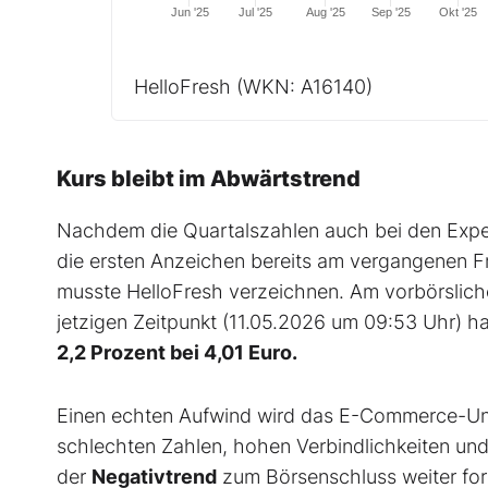
Jun '25
Jul '25
Aug '25
Sep '25
Okt '25
HelloFresh
(WKN: A16140)
Kurs bleibt im Abwärtstrend
Nachdem die Quartalszahlen auch bei den Exper
die ersten Anzeichen bereits am vergangenen Fr
musste HelloFresh verzeichnen. Am vorbörslich
jetzigen Zeitpunkt (11.05.2026 um 09:53 Uhr) ha
2,2 Prozent bei 4,01 Euro.
Einen echten Aufwind wird das E-Commerce-Unt
schlechten Zahlen, hohen Verbindlichkeiten und
der
Negativtrend
zum Börsenschluss weiter for