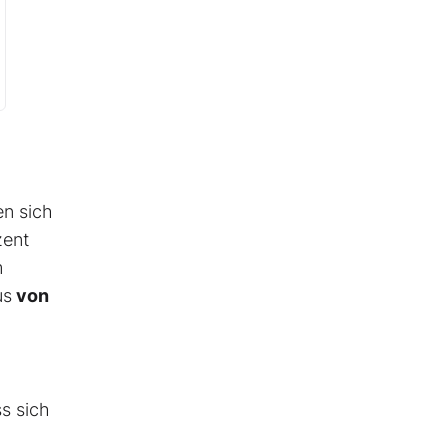
en sich
zent
m
us
von
s sich