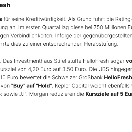
resh
s
für seine Kreditwürdigkeit. Als Grund führt die Rating
g an. Im ersten Quartal lag diese bei 750 Millionen E
tigen Verbindlichkeiten. Infolge der gegenübergestellte
ührte dies zu einer entsprechenden Herabstufung.
. Das Investmenthaus Stifel stufte HelloFresh sogar
v
rsziel von 4,20 Euro auf 3,50 Euro. Die UBS hingege
t 6,10 Euro bewertet die Schweizer Großbank
HelloFresh
g von
"Buy" auf "Hold"
. Kepler Capital weicht ebenfalls
 sowie J.P. Morgan reduzieren die
Kursziele auf 5 Eu