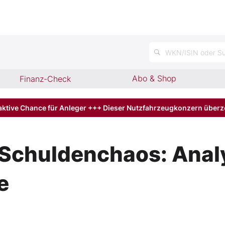
n
WKN/ISIN oder Su
Abo & Shop
Finanz-Check
aktive Chance für Anleger +++ Dieser Nutzfahrzeugkonzern über
Schuldenchaos: Anal
e