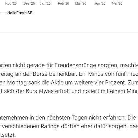
Nov '25
Dez '25
Jan '26
Feb '26
Mär '26
Apr '26
Mai '26
HelloFresh SE
ten nicht gerade für Freudensprünge sorgten, macht
eitag an der Börse bemerkbar. Ein Minus von fünf Pro
en Montag sank die Aktie um weitere vier Prozent. Zu
t sich der Kurs etwas erholt und notiert mit einem Min
ernehmen in den nächsten Tagen nicht erfahren. Die
 verschiedenen Ratings dürften eher dafür sorgen, das
tsetzt.