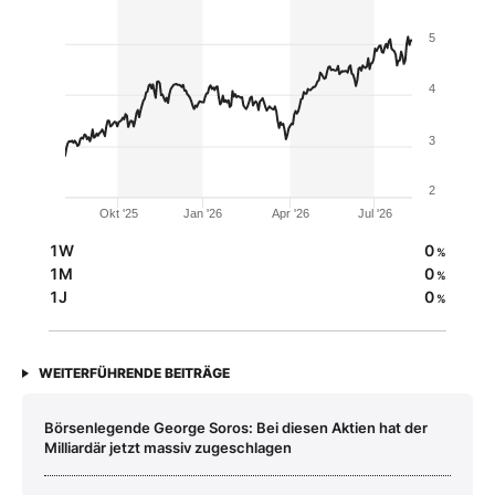
5
4
3
2
Okt '25
Jan '26
Apr '26
Jul '26
1W
0
%
1M
0
%
1J
0
%
WEITERFÜHRENDE BEITRÄGE
Börsenlegende George Soros: Bei diesen Aktien hat der
Milliardär jetzt massiv zugeschlagen