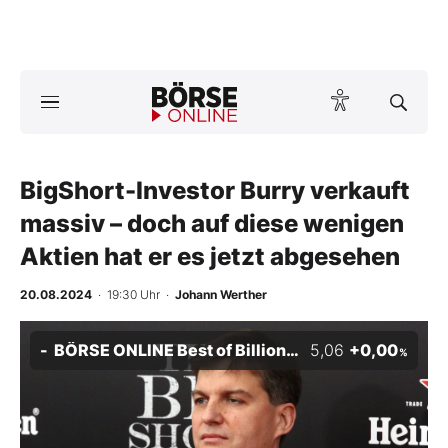
Börse
News
BigShort-Investor Burry verkauft
Anlageprodukte
massiv – doch auf diese wenigen
Finanz-Check
Aktien hat er es jetzt abgesehen
Abo & Shop
20.08.2024
· 19:30 Uhr
·
Johann Werther
BO-Musterdepots
BÖRSE ONLINE Best of Billionaires Inde Cer (MSCI)
5,06
+0,00
%
Experten
Mein B:O