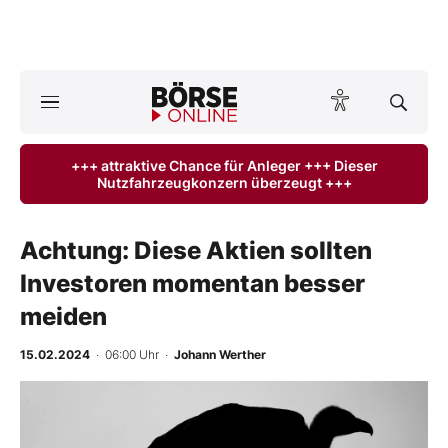
A
ktuelle Ausgabe BÖRSE ONLINE lesen
Börse
+++ attraktive Chance für Anleger +++ Dieser
Nutzfahrzeugkonzern überzeugt +++
News
Anlageprodukte
Achtung: Diese Aktien sollten
Investoren momentan besser
Finanz-Check
meiden
Abo & Shop
15.02.2024
· 06:00 Uhr
·
Johann Werther
BO-Musterdepots
Experten