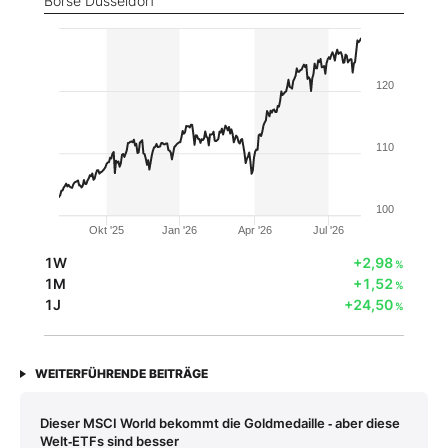
Börse Düsseldorf
120
110
100
Okt '25
Jan '26
Apr '26
Jul '26
1W
+2,98
%
1M
+1,52
%
1J
+24,50
%
WEITERFÜHRENDE BEITRÄGE
Dieser MSCI World bekommt die Goldmedaille ‑ aber diese
Welt‑ETFs sind besser