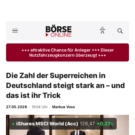
Börse
News
+++ attraktive Chance für Anleger +++ Dieser
Nutzfahrzeugkonzern überzeugt +++
Anlageprodukte
Finanz-Check
Die Zahl der Superreichen in
Deutschland steigt stark an – und
Abo & Shop
das ist ihr Trick
BO-Musterdepots
27.05.2026
· 19:04 Uhr
·
Markus Voss
Experten
iShares MSCI World (Acc)
128,47
+0,27
%
Mein B:O