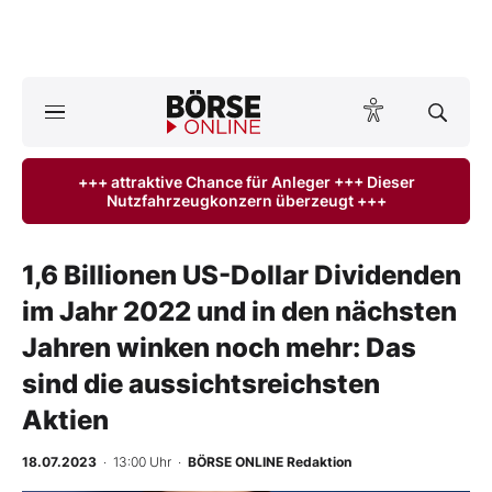
A
ktuelle Ausgabe BÖRSE ONLINE lesen
Börse
+++ attraktive Chance für Anleger +++ Dieser
Nutzfahrzeugkonzern überzeugt +++
News
Anlageprodukte
1,6 Billionen US-Dollar Dividenden
im Jahr 2022 und in den nächsten
Finanz-Check
Jahren winken noch mehr: Das
Abo & Shop
sind die aussichtsreichsten
Aktien
BO-Musterdepots
18.07.2023
· 13:00 Uhr
·
BÖRSE ONLINE Redaktion
Experten