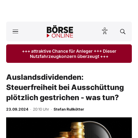
A
ktuelle Ausgabe BÖRSE ONLINE lesen
Börse
+++ attraktive Chance für Anleger +++ Dieser
Nutzfahrzeugkonzern überzeugt +++
News
Anlageprodukte
Auslandsdividenden:
Steuerfreiheit bei Ausschüttung
Finanz-Check
plötzlich gestrichen - was tun?
Abo & Shop
23.09.2024
· 20:10 Uhr
·
Stefan Rullkötter
BO-Musterdepots
Experten