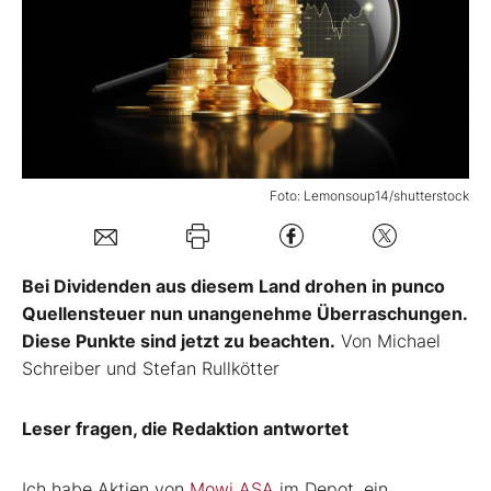
Mein B:O
Mein Konto
Folgen Sie uns
Foto: Lemonsoup14/shutterstock
Kontakt
Bei Dividenden aus diesem Land drohen in punco
Quellensteuer nun unangenehme Überraschungen.
Diese Punkte sind jetzt zu beachten.
Von Michael
Schreiber und Stefan Rullkötter
Leser fragen, die Redaktion antwortet
Ich habe Aktien von
Mowi ASA
im Depot, ein