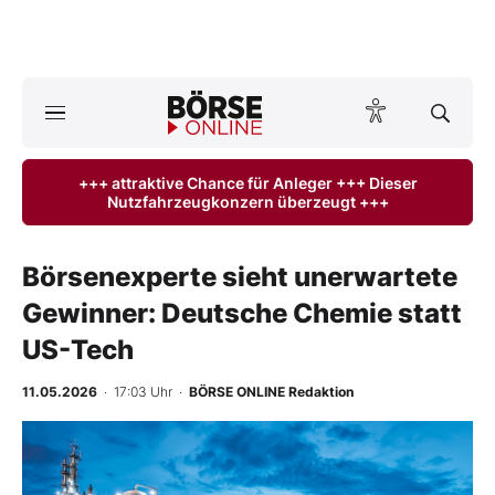
A
ktuelle Ausgabe BÖRSE ONLINE lesen
Börse
+++ attraktive Chance für Anleger +++ Dieser
Nutzfahrzeugkonzern überzeugt +++
News
Anlageprodukte
Börsenexperte sieht unerwartete
Gewinner: Deutsche Chemie statt
Finanz-Check
US-Tech
Abo & Shop
11.05.2026
· 17:03 Uhr
·
BÖRSE ONLINE Redaktion
BO-Musterdepots
Experten