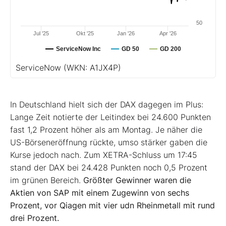
50
Jul '25
Okt '25
Jan '26
Apr '26
ServiceNow Inc
GD 50
GD 200
ServiceNow
(WKN: A1JX4P)
In Deutschland hielt sich der DAX dagegen im Plus:
Lange Zeit notierte der Leitindex bei 24.600 Punkten
fast 1,2 Prozent höher als am Montag. Je näher die
US-Börseneröffnung rückte, umso stärker gaben die
Kurse jedoch nach. Zum XETRA-Schluss um 17:45
stand der DAX bei 24.428 Punkten noch 0,5 Prozent
im grünen Bereich.
Größter Gewinner waren die
Aktien von SAP mit einem Zugewinn von sechs
Prozent, vor Qiagen mit vier udn Rheinmetall mit rund
drei Prozent.