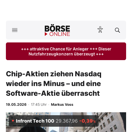
A
ktuelle Ausgabe BÖRSE ONLINE lesen
Börse
+++ attraktive Chance für Anleger +++ Dieser
Nutzfahrzeugkonzern überzeugt +++
News
Anlageprodukte
Chip-Aktien ziehen Nasdaq
wieder ins Minus – und eine
Finanz-Check
Software-Aktie überrascht
Abo & Shop
19.05.2026
· 17:45 Uhr
·
Markus Voss
BO-Musterdepots
Infront Tech 100
29.367,96
-0,39
%
Experten