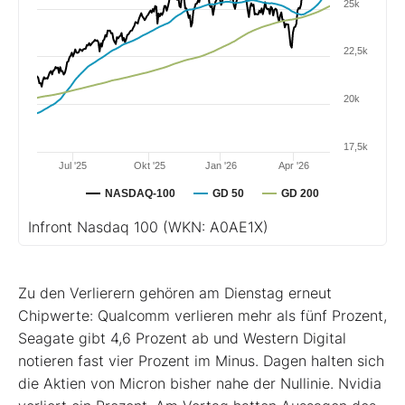
25k
22,5k
20k
17,5k
Jul '25
Okt '25
Jan '26
Apr '26
NASDAQ-100
GD 50
GD 200
Infront Nasdaq 100
(WKN: A0AE1X)
Zu den Verlierern gehören am Dienstag erneut
Chipwerte: Qualcomm verlieren mehr als fünf Prozent,
Seagate gibt 4,6 Prozent ab und Western Digital
notieren fast vier Prozent im Minus. Dagen halten sich
die Aktien von Micron bisher nahe der Nullinie. Nvidia