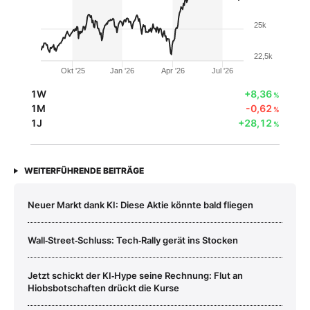
25k
22,5k
Okt '25
Jan '26
Apr '26
Jul '26
1W
+8,36
%
1M
-0,62
%
1J
+28,12
%
WEITERFÜHRENDE BEITRÄGE
Neuer Markt dank KI: Diese Aktie könnte bald fliegen
Wall‑Street‑Schluss: Tech‑Rally gerät ins Stocken
Jetzt schickt der KI‑Hype seine Rechnung: Flut an
Hiobsbotschaften drückt die Kurse