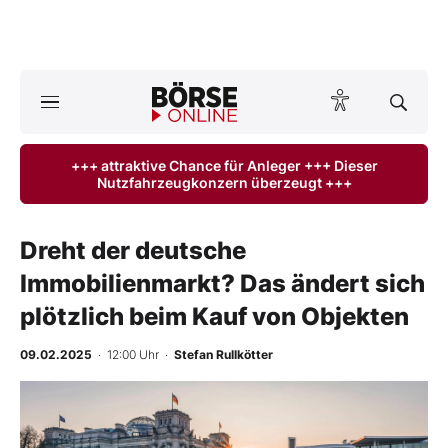
Börse
News
+++ attraktive Chance für Anleger +++ Dieser
Nutzfahrzeugkonzern überzeugt +++
Anlageprodukte
Finanz-Check
Dreht der deutsche
Immobilienmarkt? Das ändert sich
Abo & Shop
plötzlich beim Kauf von Objekten
BO-Musterdepots
09.02.2025
· 12:00 Uhr
·
Stefan Rullkötter
Experten
Mein B:O