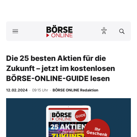
A
ktuelle Ausgabe BÖRSE ONLINE lesen
Börse
News
Die 25 besten Aktien für die
Zukunft – jetzt im kostenlosen
Anlageprodukte
BÖRSE-ONLINE-GUIDE lesen
Finanz-Check
12.02.2024
· 09:15 Uhr
·
BÖRSE ONLINE Redaktion
Abo & Shop
BO-Musterdepots
Experten