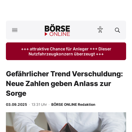
A
ktuelle Ausgabe BÖRSE ONLINE lesen
Börse
+++ attraktive Chance für Anleger +++ Dieser
Nutzfahrzeugkonzern überzeugt +++
News
Anlageprodukte
Gefährlicher Trend Verschuldung:
Neue Zahlen geben Anlass zur
Finanz-Check
Sorge
Abo & Shop
03.09.2025
· 13:31 Uhr
·
BÖRSE ONLINE Redaktion
BO-Musterdepots
Experten