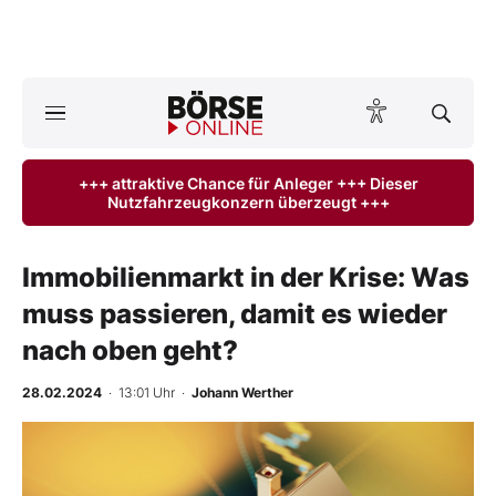
A
ktuelle Ausgabe BÖRSE ONLINE lesen
Börse
+++ attraktive Chance für Anleger +++ Dieser
Nutzfahrzeugkonzern überzeugt +++
News
Anlageprodukte
Immobilienmarkt in der Krise: Was
muss passieren, damit es wieder
Finanz-Check
nach oben geht?
Abo & Shop
28.02.2024
· 13:01 Uhr
·
Johann Werther
BO-Musterdepots
Experten