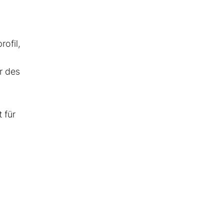
ofil,
r des
 für