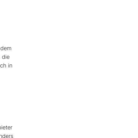
i dem
 die
ch in
ieter
onders