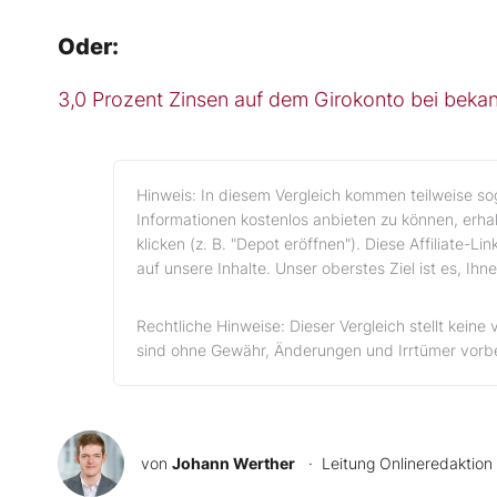
Oder:
3,0 Prozent Zinsen auf dem Girokonto bei bekan
Hinweis: In diesem Vergleich kommen teilweise so
Informationen kostenlos anbieten zu können, erhal
klicken (z. B. "Depot eröffnen"). Diese Affiliate
auf unsere Inhalte. Unser oberstes Ziel ist es, Ih
Rechtliche Hinweise: Dieser Vergleich stellt keine
sind ohne Gewähr, Änderungen und Irrtümer vorb
von
Johann Werther
· Leitung Onlineredaktion