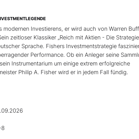
R INVESTMENTLEGENDE
des modernen Investierens, er wird auch von Warren Buff
 zeitloser Klassiker „Reich mit Aktien - Die Strategi
utscher Sprache. Fishers Investmentstrategie faszinier
erragender Performance. Ob ein Anleger seine Samm
sein Instrumentarium um einige extrem erfolgreiche
ster Philip A. Fisher wird er in jedem Fall fündig.
.09.2026
-8