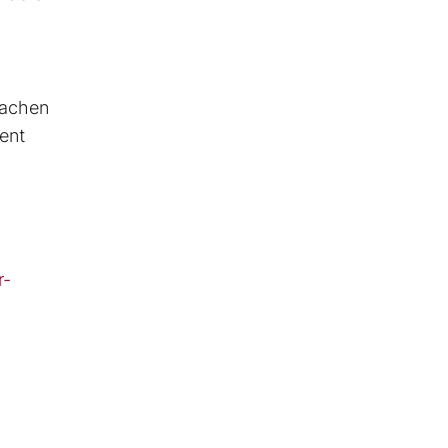
 machen
ent
r-