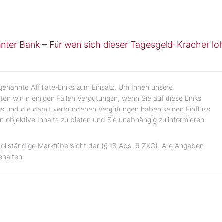
nter Bank – Für wen sich dieser Tagesgeld-Kracher lo
genannte Affiliate-Links zum Einsatz. Um Ihnen unsere
ten wir in einigen Fällen Vergütungen, wenn Sie auf diese Links
-Links und die damit verbundenen Vergütungen haben keinen Einfluss
nen objektive Inhalte zu bieten und Sie unabhängig zu informieren.
 vollständige Marktübersicht dar (§ 18 Abs. 6 ZKG). Alle Angaben
ehalten.