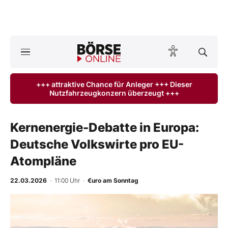
Börse
News
+++ attraktive Chance für Anleger +++ Dieser
Nutzfahrzeugkonzern überzeugt +++
Anlageprodukte
Finanz-Check
Kernenergie-Debatte in Europa:
Deutsche Volkswirte pro EU-
Abo & Shop
Atompläne
BO-Musterdepots
22.03.2026
· 11:00 Uhr
·
€uro am Sonntag
Experten
Mein B:O