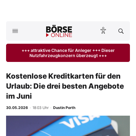
Börse
News
+++ attraktive Chance für Anleger +++ Dieser
Nutzfahrzeugkonzern überzeugt +++
Anlageprodukte
Finanz-Check
Kostenlose Kreditkarten für den
Urlaub: Die drei besten Angebote
Abo & Shop
im Juni
BO-Musterdepots
30.05.2026
· 18:03 Uhr
·
Dustin Porth
Experten
Mein B:O