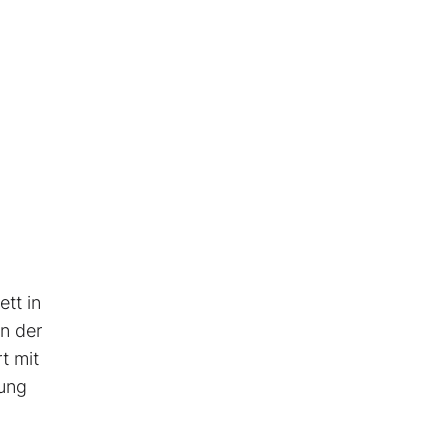
ett in
en der
t mit
lung