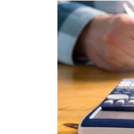
Experten
Mein B:O
Mein Konto
Folgen Sie uns
Kontakt