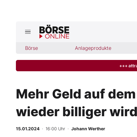
Jetzt a
ktuelle Ausgabe BÖRSE ONLINE lese
Börse
Börse
Anlageprodukte
News
+++ attr
Anlageprodukte
Mehr Geld auf dem
Finanz-Check
wieder billiger wir
Abo & Shop
BO-Musterdepots
15.01.2024
· 16:00 Uhr
·
Johann Werther