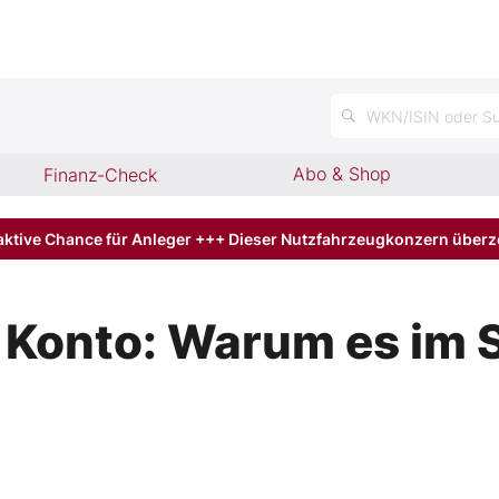
n
WKN/ISIN oder Su
Abo & Shop
Finanz-Check
aktive Chance für Anleger +++ Dieser Nutzfahrzeugkonzern über
 Konto: Warum es im 
d