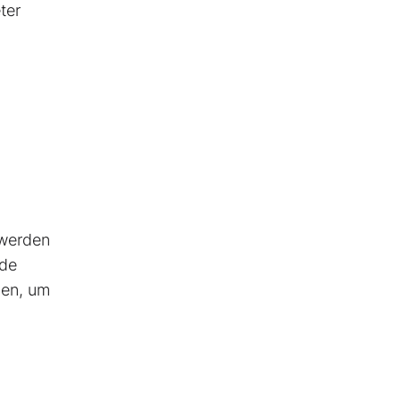
ter
 werden
nde
gen, um