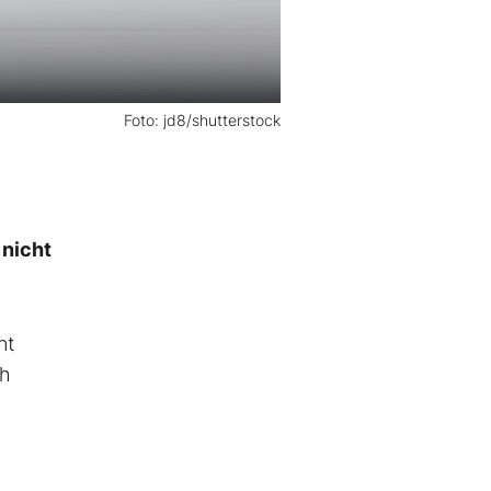
Foto: jd8/shutterstock
 nicht
nt
ch