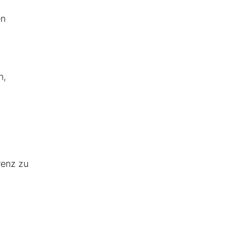
en
n,
renz zu