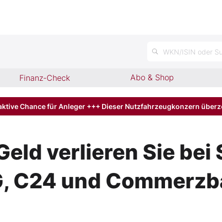
WKN/ISIN oder Su
Abo & Shop
Finanz-Check
aktive Chance für Anleger +++ Dieser Nutzfahrzeugkonzern über
Geld verlieren Sie be
NG, C24 und Commerz