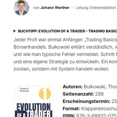
von
Johann Werther
· Leitung Onlineredaktion
BUCHTIPP: EVOLUTION OF A TRADER – TRADING BASI
Jeder Profi war einmal Anfänger. „Trading Basics“
Börsenhandels. Bulkowski erklärt verständlich, w
und wie man typische Fehler vermeidet. Schritt f
und eine eigene Strategie zu entwickeln. Ein ko
zocken, sondern mit System handeln wollen.
Autoren:
Bulkowski, Tho
Seitenanzahl:
288
Erscheinungstermin:
25
Format:
Klappenbroschu
ISBN:
978-3-68932-075