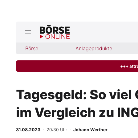
Börse
Börse
Anlageprodukte
News
Anlageprodukte
+++ attr
Finanz-Check
Tagesgeld: So viel 
Abo & Shop
im Vergleich zu I
BO-Musterdepots
31.08.2023
· 20:30 Uhr
·
Johann Werther
Experten