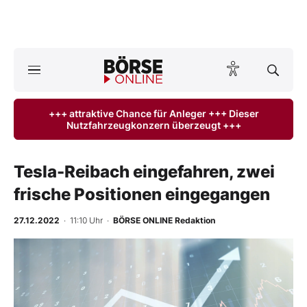
A
ktuelle Ausgabe BÖRSE ONLINE lesen
Börse
+++ attraktive Chance für Anleger +++ Dieser
Nutzfahrzeugkonzern überzeugt +++
News
Anlageprodukte
Tesla-Reibach eingefahren, zwei
frische Positionen eingegangen
Finanz-Check
27.12.2022
· 11:10 Uhr
·
BÖRSE ONLINE Redaktion
Abo & Shop
-
%
BO-Musterdepots
Experten