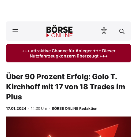
A
ktuelle Ausgabe BÖRSE ONLINE lesen
Börse
+++ attraktive Chance für Anleger +++ Dieser
Nutzfahrzeugkonzern überzeugt +++
News
Anlageprodukte
Über 90 Prozent Erfolg: Golo T.
Kirchhoff mit 17 von 18 Trades im
Finanz-Check
Plus
Abo & Shop
17.01.2024
· 14:00 Uhr
·
BÖRSE ONLINE Redaktion
BO-Musterdepots
Experten