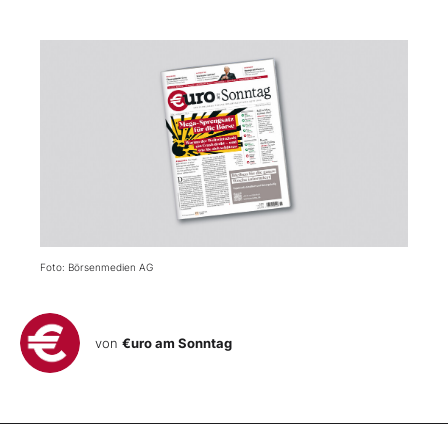
Foto: Börsenmedien AG
von
€uro am Sonntag