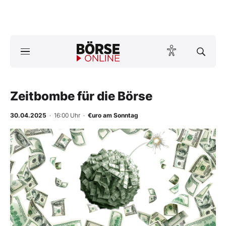
A
ktuelle Ausgabe BÖRSE ONLINE lesen
Börse
News
Zeitbombe für die Börse
30.04.2025
· 16:00 Uhr
·
€uro am Sonntag
Anlageprodukte
Finanz-Check
Abo & Shop
BO-Musterdepots
Experten