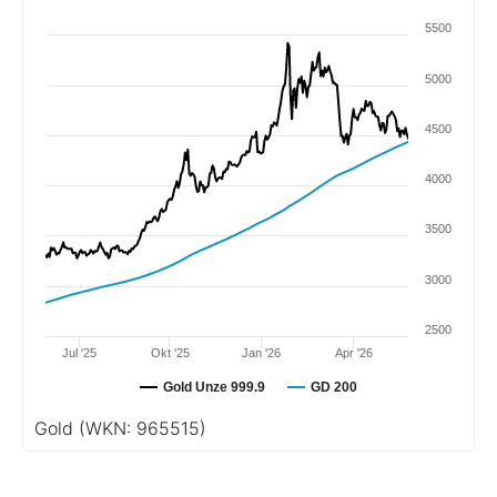
5500
5000
4500
4000
3500
3000
2500
Jul '25
Okt '25
Jan '26
Apr '26
Gold Unze 999.9
GD 200
Gold
(WKN: 965515)