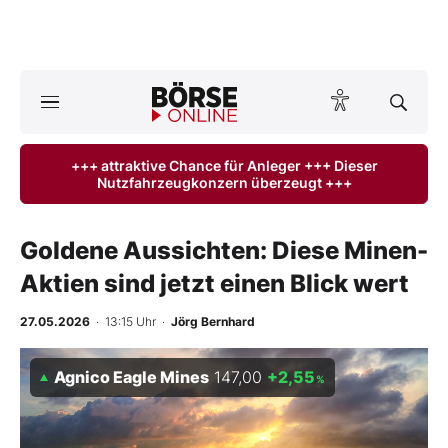
A
ktuelle Ausgabe BÖRSE ONLINE lesen
Börse
+++ attraktive Chance für Anleger +++ Dieser
Nutzfahrzeugkonzern überzeugt +++
News
Anlageprodukte
Goldene Aussichten: Diese Minen-
Aktien sind jetzt einen Blick wert
Finanz-Check
27.05.2026
· 13:15 Uhr
·
Jörg Bernhard
Abo & Shop
Agnico Eagle Mines
147,00
+2,55
%
BO-Musterdepots
Experten