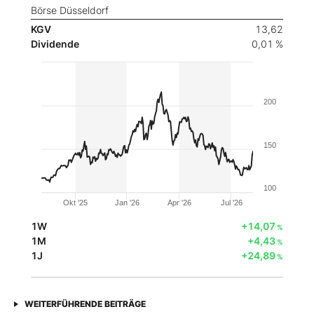
Börse Düsseldorf
KGV
13,62
Dividende
0,01 %
200
150
100
Okt '25
Jan '26
Apr '26
Jul '26
1W
+14,07
%
1M
+4,43
%
1J
+24,89
%
WEITERFÜHRENDE BEITRÄGE