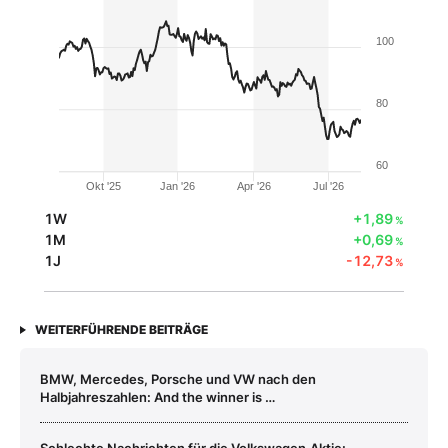
100
80
60
Okt '25
Jan '26
Apr '26
Jul '26
1W
+1,89
%
1M
+0,69
%
1J
-12,73
%
WEITERFÜHRENDE BEITRÄGE
BMW, Mercedes, Porsche und VW nach den
Halbjahreszahlen: And the winner is …