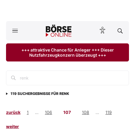
Börse
News
+++ attraktive Chance für Anleger +++ Dieser
Nutzfahrzeugkonzern überzeugt +++
Anlageprodukte
Finanz-Check
Abo & Shop
119
SUCHERGEBNISSE FÜR
RENK
BO-Musterdepots
zurück
1
...
106
107
108
...
119
Experten
weiter
Mein B:O