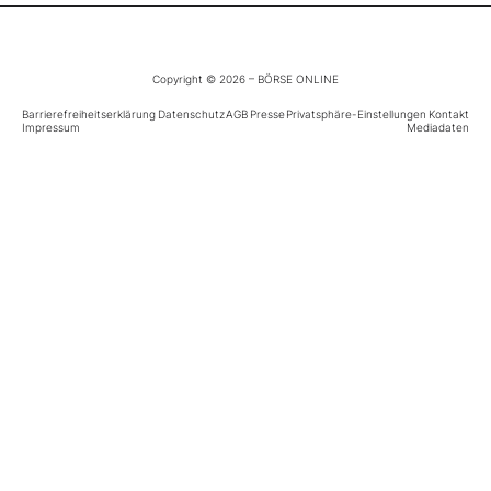
Mein Konto
Copyright © 2026 – BÖRSE ONLINE
Barrierefreiheitserklärung
Datenschutz
AGB
Presse
Privatsphäre-Einstellungen
Kontakt
Impressum
Mediadaten
Folgen Sie uns
Kontakt