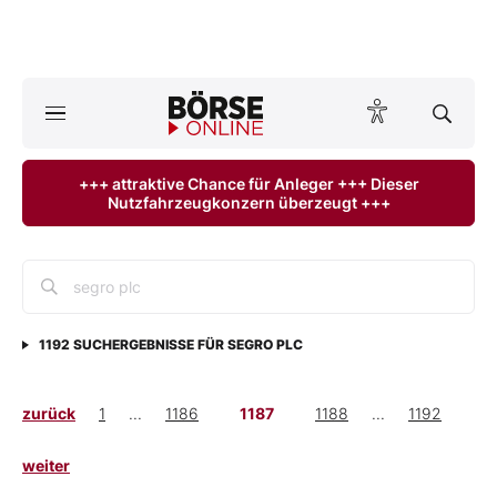
A
ktuelle Ausgabe BÖRSE ONLINE lesen
Börse
+++ attraktive Chance für Anleger +++ Dieser
Nutzfahrzeugkonzern überzeugt +++
News
Anlageprodukte
Finanz-Check
1192
SUCHERGEBNISSE FÜR
SEGRO PLC
Abo & Shop
zurück
1
...
1186
1187
1188
...
1192
BO-Musterdepots
weiter
Experten