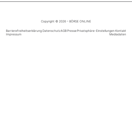
Mein B:O
Copyright © 2026 – BÖRSE ONLINE
Barrierefreiheitserklärung
Mein Konto
Datenschutz
AGB
Presse
Privatsphäre-Einstellungen
Kontakt
Impressum
Mediadaten
Folgen Sie uns
Kontakt