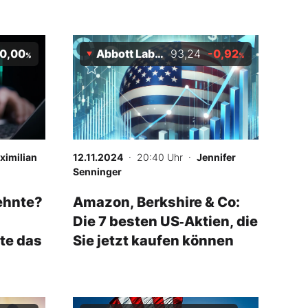
0,00
Abbott Laboratories
93,24
-0,92
%
%
ximilian
12.11.2024
· 20:40 Uhr
·
Jennifer
Senninger
ehnte?
Amazon, Berkshire & Co:
Die 7 besten US‑Aktien, die
te das
Sie jetzt kaufen können