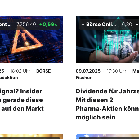
S&P 500
7.756,40
+0,59
Börse Online Globale Dividenden-Stars Index
16,30
+
%
25
· 18:02 Uhr
·
BÖRSE
09.07.2025
· 17:30 Uhr
·
Ma
edaktion
Fischer
gnal? Insider
Dividende für Jahrz
 gerade diese
Mit diesen 2
 auf den Markt
Pharma‑Aktien könn
möglich sein