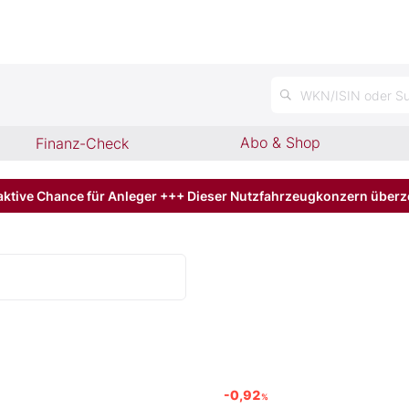
n
WKN/ISIN oder Su
Abo & Shop
Finanz-Check
aktive Chance für Anleger +++ Dieser Nutzfahrzeugkonzern über
-0,92
%