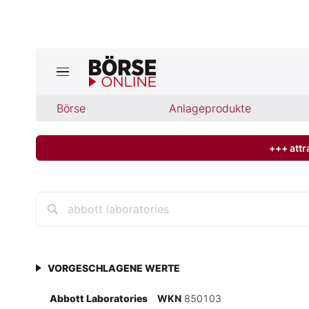
Jetzt a
ktuelle Ausgabe BÖRSE ONLINE lese
Börse
Börse
Anlageprodukte
News
+++ attr
Anlageprodukte
Finanz-Check
Abo & Shop
VORGESCHLAGENE WERTE
BO-Musterdepots
Abbott Laboratories
WKN
850103