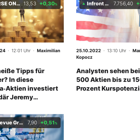
of Billionaires Index NTR 05/29
13,53
+0,30
Infront S&P 500
7.756,40
+
%
024
· 12:01 Uhr
·
Maximilian
25.10.2022
· 13:10 Uhr
·
Mar
Kopocz
eiße Tipps für
Analysten sehen be
r? In diese
500 Aktien bis zu 1
‑Aktien investiert
Prozent Kurspotenzi
rdär Jeremy
hams
vue Group AG
7,90
+0,51
%