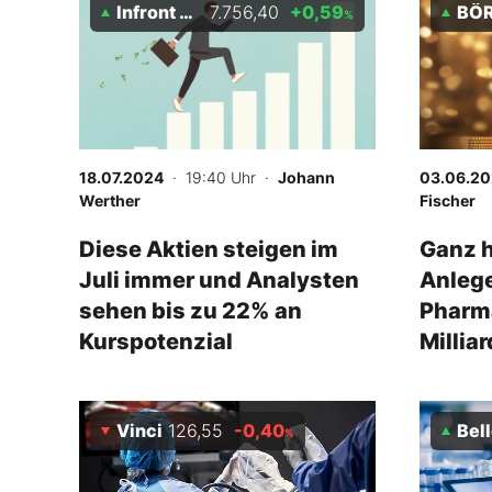
Infront S&P 500
7.756,40
+0,59
BÖRSE ONLINE Best 
%
18.07.2024
· 19:40 Uhr
·
Johann
03.06.2
Werther
Fischer
Diese Aktien steigen im
Ganz h
Juli immer und Analysten
Anlege
sehen bis zu 22% an
Pharma
Kurspotenzial
Millia
Grant
Vinci
126,55
-0,40
Belle
%