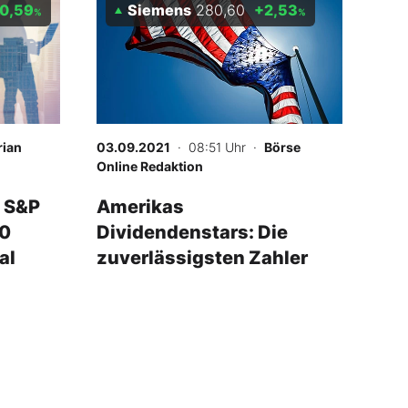
0,59
Siemens
280,60
+2,53
%
%
ian
03.09.2021
· 08:51 Uhr
·
Börse
Online Redaktion
i S&P
Amerikas
50
Dividendenstars: Die
al
zuverlässigsten Zahler