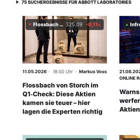
75
SUCHERGEBNISSE FÜR
ABBOTT LABORATORIES
Flossbach von Storch Multiple Opportunities R
325,09
-0,11
Infront 
%
11.05.2026
· 18:00 Uhr
·
Markus Voss
21.08.20
ONLINE R
Flossbach von Storch im
Warnsi
Q1‑Check: Diese Aktien
werfen
kamen sie teuer – hier
Aktien
lagen die Experten richtig