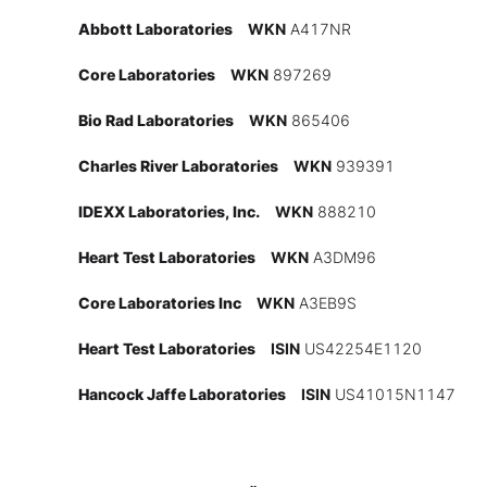
Experten
Abbott Laboratories
WKN
A417NR
Core Laboratories
WKN
897269
Mein B:O
Bio Rad Laboratories
WKN
865406
Charles River Laboratories
WKN
939391
Mein Konto
IDEXX Laboratories, Inc.
WKN
888210
Folgen Sie uns
Heart Test Laboratories
WKN
A3DM96
Core Laboratories Inc
WKN
A3EB9S
Kontakt
Heart Test Laboratories
ISIN
US42254E1120
Hancock Jaffe Laboratories
ISIN
US41015N1147