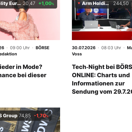
y EuroStoxx 50
20,47
+1,00
Arm Holdings
244,50
%
26
· 09:00 Uhr
·
BÖRSE
30.07.2026
· 08:03 Uhr
·
M
edaktion
Voss
ieder in Mode?
Tech‑Night bei BÖR
ance bei dieser
ONLINE: Charts und
Informationen zur
Sendung vom 29.7.
 Group
74,85
-1,70
%