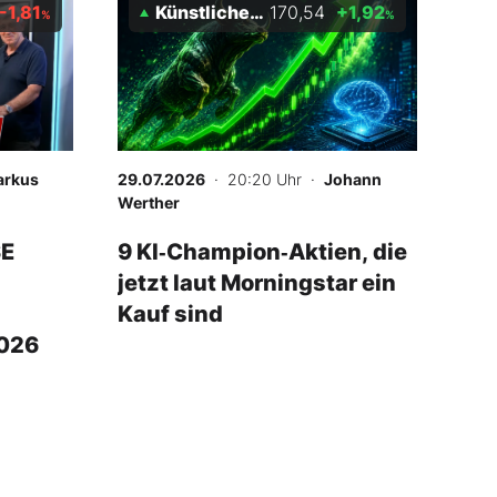
-1,81
Künstliche Intelligenz Index
170,54
+1,92
%
%
arkus
29.07.2026
· 20:20 Uhr
·
Johann
Werther
SE
9 KI‑Champion‑Aktien, die
jetzt laut Morningstar ein
Kauf sind
2026