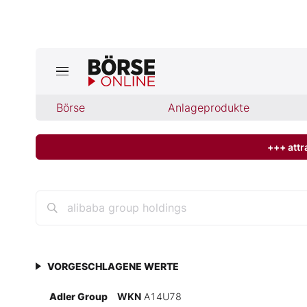
Jetzt a
ktuelle Ausgabe BÖRSE ONLINE lese
Börse
Börse
Anlageprodukte
News
+++ attr
Anlageprodukte
Finanz-Check
Abo & Shop
VORGESCHLAGENE WERTE
BO-Musterdepots
Adler Group
WKN
A14U78