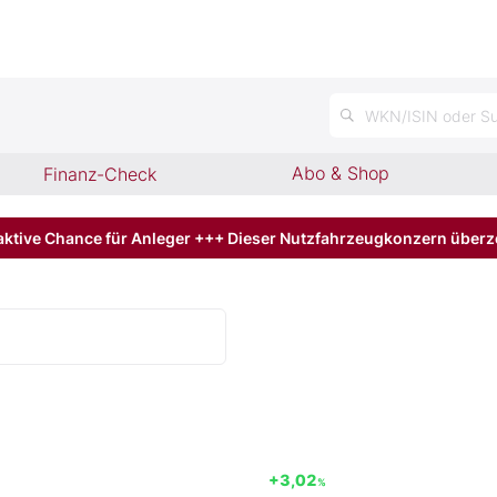
n
WKN/ISIN oder Su
Abo & Shop
Finanz-Check
aktive Chance für Anleger +++ Dieser Nutzfahrzeugkonzern über
+3,02
%