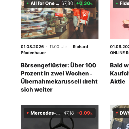
All for One Group
67,80
+0,30
Fidelit
%
01.08.2026
· 11:00 Uhr
·
Richard
01.08.20
Pfadenhauer
ONLINE R
Börsengeflüster: Über 100
Bald w
Prozent in zwei Wochen ‑
Kaufch
Übernahmekarussell dreht
Aktie
sich weiter
Mercedes-Benz
47,18
-0,09
DWS
%