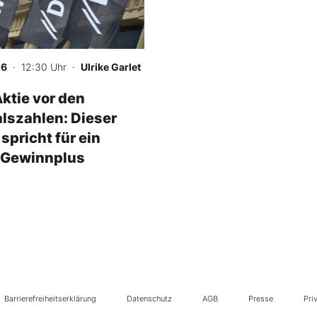
26
· 12:30 Uhr
·
Ulrike Garlet
tie vor den
lszahlen: Dieser
 spricht für ein
 Gewinnplus
Barrierefreiheitserklärung
Datenschutz
AGB
Presse
Pri