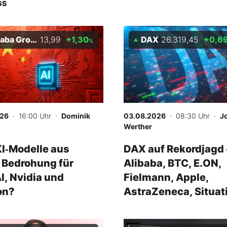
GS
Group Holding Ltd
13,99
+1,30
DAX
26.319,45
+0,6
%
026
· 16:00 Uhr
·
Dominik
03.08.2026
· 08:30 Uhr
·
J
Werther
I‑Modelle aus
DAX auf Rekordjagd 
 Bedrohung für
Alibaba, BTC, E.ON,
, Nvidia und
Fielmann, Apple,
on?
AstraZeneca, Situat
Awareness, Iran