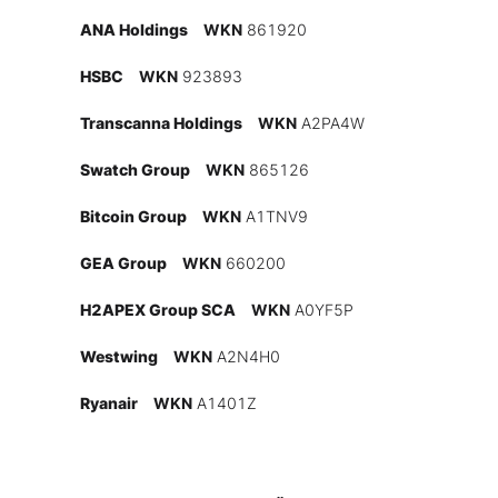
Experten
ANA Holdings
WKN
861920
HSBC
WKN
923893
Mein B:O
Transcanna Holdings
WKN
A2PA4W
Swatch Group
WKN
865126
Mein Konto
Bitcoin Group
WKN
A1TNV9
Folgen Sie uns
GEA Group
WKN
660200
H2APEX Group SCA
WKN
A0YF5P
Kontakt
Westwing
WKN
A2N4H0
Ryanair
WKN
A1401Z