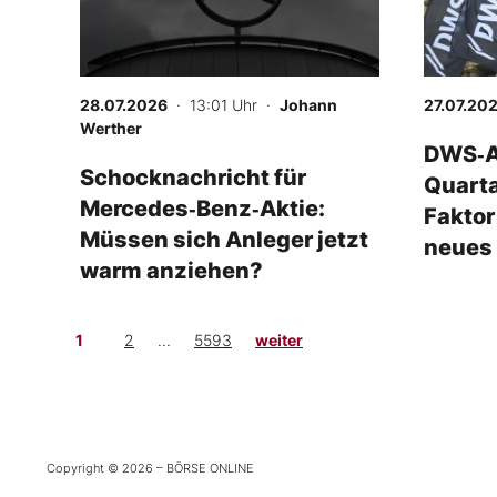
28.07.2026
· 13:01 Uhr
·
Johann
27.07.20
Werther
DWS‑Ak
Schocknachricht für
Quarta
Mercedes‑Benz‑Aktie:
Faktor
Müssen sich Anleger jetzt
neues
warm anziehen?
1
2
...
5593
weiter
Copyright © 2026 – BÖRSE ONLINE