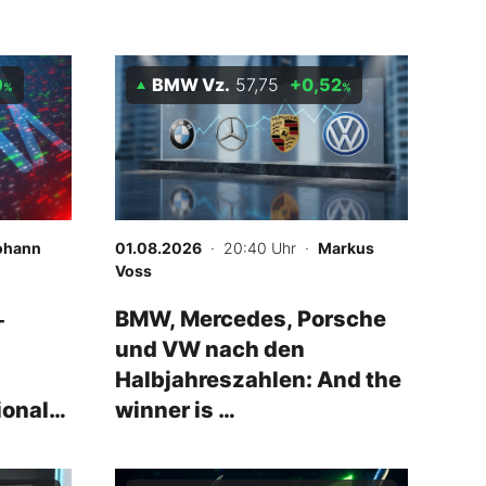
9
BMW Vz.
57,75
+0,52
%
%
ohann
01.08.2026
· 20:40 Uhr
·
Markus
Voss
‑
BMW, Mercedes, Porsche
und VW nach den
Halbjahreszahlen: And the
ional
winner is …