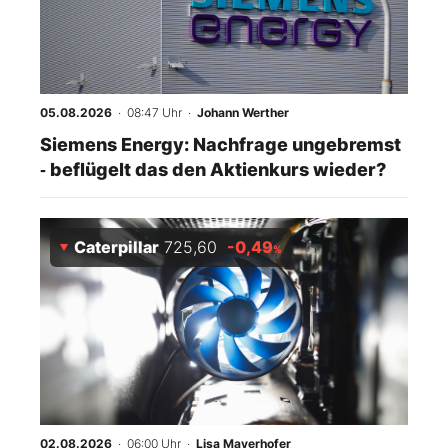
05.08.2026
· 08:47 Uhr
·
Johann Werther
Siemens Energy: Nachfrage ungebremst
‑ beflügelt das den Aktienkurs wieder?
Caterpillar
725,60
-0,49
%
02.08.2026
· 06:00 Uhr
·
Lisa Mayerhofer