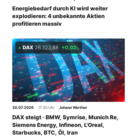
Energiebedarf durch KI wird weiter
explodieren: 4 unbekannte Aktien
profitieren massiv
DAX
26.323,88
+0,02
%
30.07.2026
· 17:30 Uhr
·
Johann Werther
DAX steigt ‑ BMW, Symrise, Munich Re,
Siemens Energy, Infineon, L'Oreal,
Starbucks, BTC, Öl, Iran