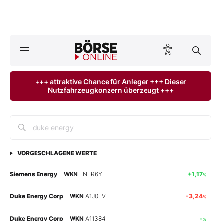
Börse
News
+++ attraktive Chance für Anleger +++ Dieser
Nutzfahrzeugkonzern überzeugt +++
Anlageprodukte
Finanz-Check
Abo & Shop
VORGESCHLAGENE WERTE
BO-Musterdepots
Siemens Energy
WKN
ENER6Y
+1,17
%
Experten
Duke Energy Corp
WKN
A1J0EV
-3,24
%
Mein B:O
Duke Energy Corp
WKN
A11384
-
%