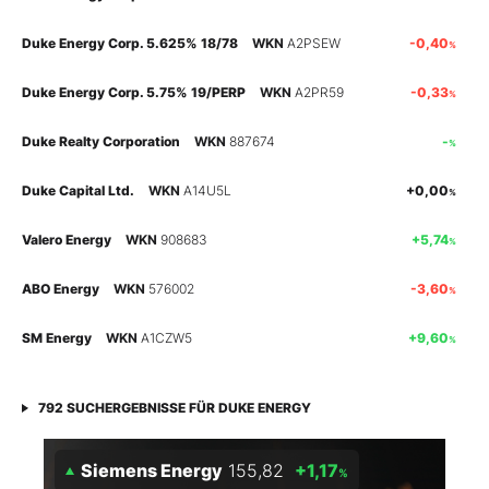
Duke Energy Corp. 5.625% 18/78
WKN
A2PSEW
-0,40
%
Mein Konto
Duke Energy Corp. 5.75% 19/PERP
WKN
A2PR59
-0,33
%
Folgen Sie uns
Duke Realty Corporation
WKN
887674
-
%
Duke Capital Ltd.
WKN
A14U5L
+0,00
%
Kontakt
Valero Energy
WKN
908683
+5,74
%
ABO Energy
WKN
576002
-3,60
%
SM Energy
WKN
A1CZW5
+9,60
%
792
SUCHERGEBNISSE FÜR
DUKE ENERGY
Siemens Energy
155,82
+1,17
%