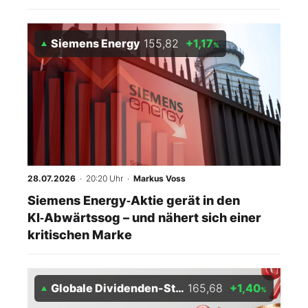
Siemens Energy
155,82
+1,17
%
28.07.2026
· 20:20 Uhr
·
Markus Voss
Siemens Energy‑Aktie gerät in den
KI‑Abwärtssog – und nähert sich einer
kritischen Marke
Globale Dividenden-Stars Index
165,68
+1,40
%