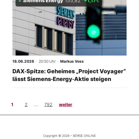
Siemens Energy
155,82
+1,17
%
18.06.2026
· 20:50 Uhr
·
Markus Voss
DAX‑Spitze: Geheimes „Project Voyager“
lässt Siemens‑Energy‑Aktie steigen
1
2
...
792
weiter
Copyright © 2026 – BÖRSE ONLINE