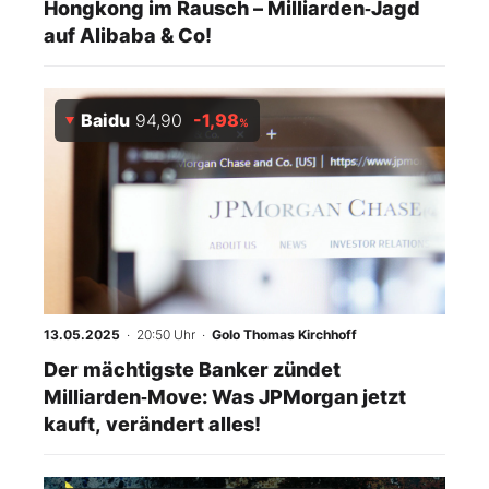
Hongkong im Rausch – Milliarden‑Jagd
auf Alibaba & Co!
Baidu
94,90
-1,98
%
13.05.2025
· 20:50 Uhr
·
Golo Thomas Kirchhoff
Der mächtigste Banker zündet
Milliarden‑Move: Was JPMorgan jetzt
kauft, verändert alles!