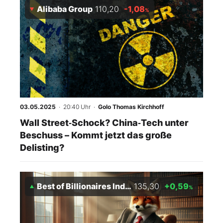
Alibaba Group
110,20
-1,08
%
03.05.2025
· 20:40 Uhr
·
Golo Thomas Kirchhoff
Wall Street‑Schock? China‑Tech unter
Beschuss – Kommt jetzt das große
Delisting?
Best of Billionaires Index
135,30
+0,59
%