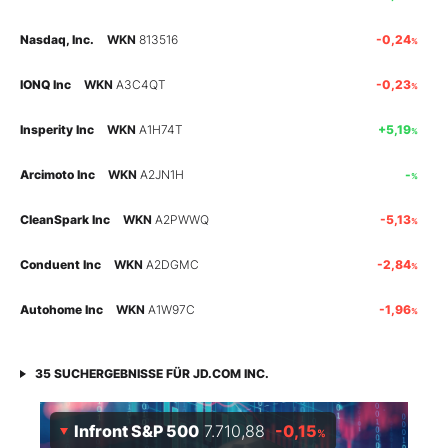
Mein B:O
Nasdaq, Inc.
WKN
813516
-0,24
%
IONQ Inc
WKN
A3C4QT
-0,23
%
Mein Konto
Insperity Inc
WKN
A1H74T
+5,19
%
Folgen Sie uns
Arcimoto Inc
WKN
A2JN1H
-
%
CleanSpark Inc
WKN
A2PWWQ
-5,13
%
Kontakt
Conduent Inc
WKN
A2DGMC
-2,84
%
Autohome Inc
WKN
A1W97C
-1,96
%
35
SUCHERGEBNISSE FÜR
JD.COM INC.
Infront S&P 500
7.710,88
-0,15
%