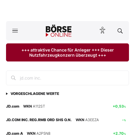
A
ktuelle Ausgabe BÖRSE ONLINE lesen
Börse
+++ attraktive Chance für Anleger +++ Dieser
Nutzfahrzeugkonzern überzeugt +++
News
Anlageprodukte
Finanz-Check
VORGESCHLAGENE WERTE
Abo & Shop
JD.com
WKN
A112ST
+0,53
%
BO-Musterdepots
JD.COM INC. REG.RMB ORD SHS O.N.
WKN
A3EEZA
-
%
Experten
JD.com A
WKN
A2P5N8
+2,70
%