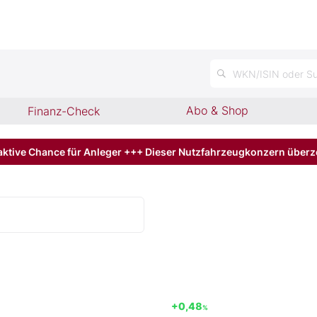
n
WKN/ISIN oder Su
Abo & Shop
Finanz-Check
aktive Chance für Anleger +++ Dieser Nutzfahrzeugkonzern über
+0,48
%