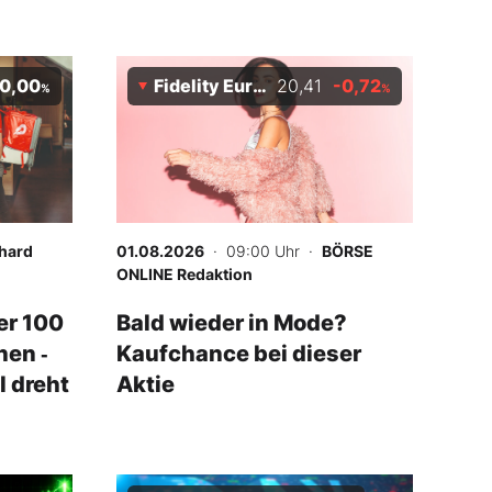
0,00
Fidelity EuroStoxx 50
20,41
-0,72
%
%
hard
01.08.2026
· 09:00 Uhr
·
BÖRSE
ONLINE Redaktion
er 100
Bald wieder in Mode?
hen ‑
Kaufchance bei dieser
 dreht
Aktie