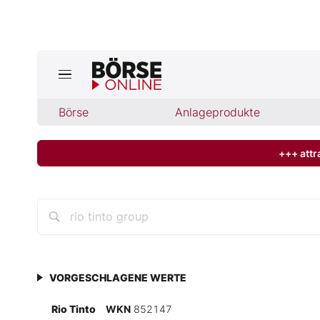
Jetzt a
ktuelle Ausgabe BÖRSE ONLINE lese
Börse
Börse
Anlageprodukte
News
+++ attr
Anlageprodukte
Finanz-Check
Abo & Shop
VORGESCHLAGENE WERTE
BO-Musterdepots
Rio Tinto
WKN
852147