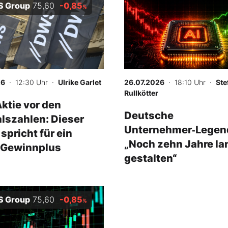
 Group
75,60
-0,85
%
26
· 12:30 Uhr
·
Ulrike Garlet
26.07.2026
· 18:10 Uhr
·
Ste
Rullkötter
tie vor den
Deutsche
lszahlen: Dieser
Unternehmer‑Legen
 spricht für ein
„Noch zehn Jahre la
 Gewinnplus
gestalten“
 Group
75,60
-0,85
%