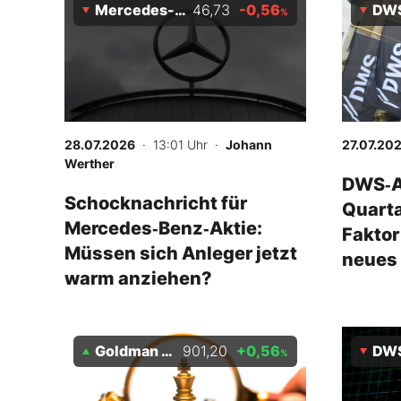
Mercedes-Benz
46,73
-0,56
DWS
%
28.07.2026
· 13:01 Uhr
·
Johann
27.07.20
Werther
DWS‑Ak
Schocknachricht für
Quarta
Mercedes‑Benz‑Aktie:
Faktor
Müssen sich Anleger jetzt
neues
warm anziehen?
Goldman Sachs
901,20
+0,56
DWS
%