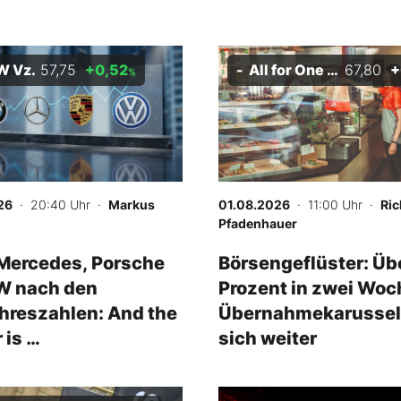
 Vz.
57,75
+0,52
All for One Group
67,80
+
%
26
· 20:40 Uhr
·
Markus
01.08.2026
· 11:00 Uhr
·
Ric
Pfadenhauer
Mercedes, Porsche
Börsengeflüster: Üb
W nach den
Prozent in zwei Woc
hreszahlen: And the
Übernahmekarussell
 is …
sich weiter