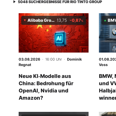
5048
SUCHERGEBNISSE FÜR
RIO TINTO GROUP
Alibaba Group Holding Ltd
13,75
-0,87
BMW
%
03.08.2026
· 16:00 Uhr
·
Dominik
01.08.20
Regnat
Voss
Neue KI‑Modelle aus
BMW, 
China: Bedrohung für
und V
OpenAI, Nvidia und
Halbja
Amazon?
winner