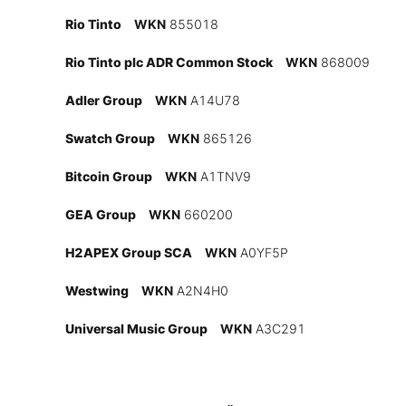
Experten
Rio Tinto
WKN
855018
Rio Tinto plc ADR Common Stock
WKN
868009
Mein B:O
Adler Group
WKN
A14U78
Swatch Group
WKN
865126
Mein Konto
Bitcoin Group
WKN
A1TNV9
Folgen Sie uns
GEA Group
WKN
660200
H2APEX Group SCA
WKN
A0YF5P
Kontakt
Westwing
WKN
A2N4H0
Universal Music Group
WKN
A3C291