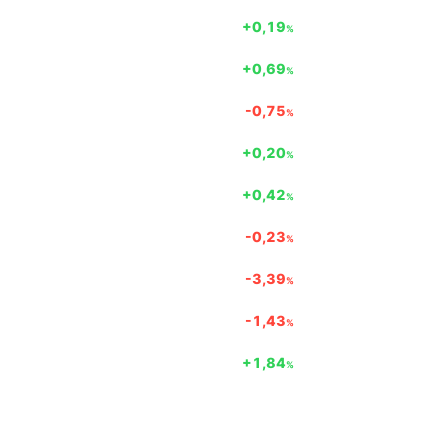
+0,19
%
+0,69
%
-0,75
%
+0,20
%
+0,42
%
-0,23
%
-3,39
%
-1,43
%
+1,84
%