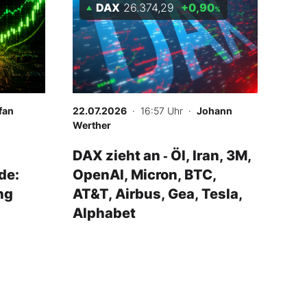
DAX
26.374,29
+0,90
%
fan
22.07.2026
· 16:57 Uhr
·
Johann
Werther
DAX zieht an ‑ Öl, Iran, 3M,
de:
OpenAI, Micron, BTC,
ng
AT&T, Airbus, Gea, Tesla,
Alphabet