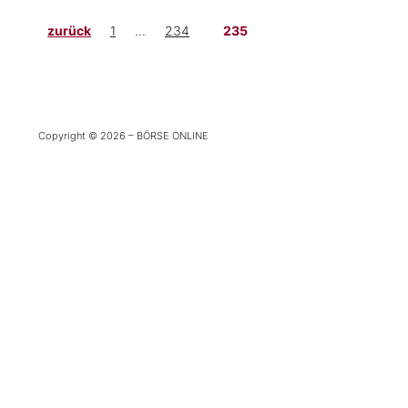
Experten
zurück
1
...
234
235
Mein B:O
Copyright © 2026 – BÖRSE ONLINE
Mein Konto
Folgen Sie uns
Kontakt