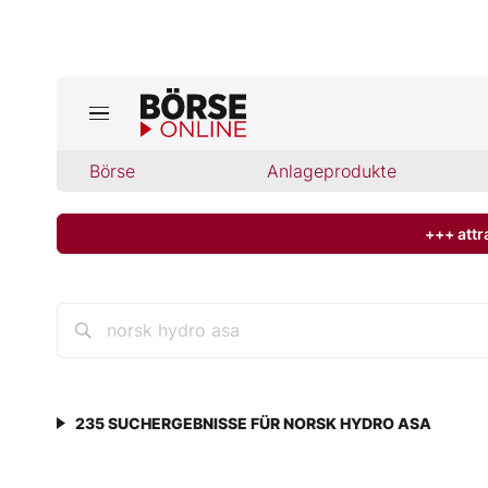
Jetzt a
ktuelle Ausgabe BÖRSE ONLINE lese
Börse
Börse
Anlageprodukte
News
+++ attr
Anlageprodukte
Finanz-Check
Abo & Shop
235
SUCHERGEBNISSE FÜR
NORSK HYDRO ASA
BO-Musterdepots