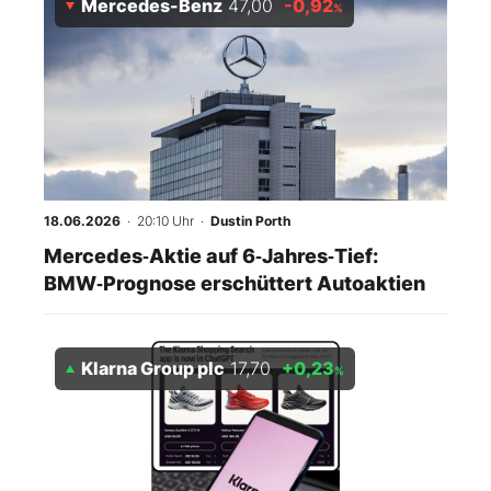
Mercedes-Benz
47,00
-0,92
%
18.06.2026
· 20:10 Uhr
·
Dustin Porth
Mercedes‑Aktie auf 6‑Jahres‑Tief:
BMW‑Prognose erschüttert Autoaktien
Klarna Group plc
17,70
+0,23
%