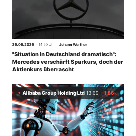
26.06.2026
· 14:50 Uhr
·
Johann Werther
"Situation in Deutschland dramatisch":
Mercedes verschärft Sparkurs, doch der
Aktienkurs überrascht
Alibaba Group Holding Ltd
13,69
-1,86
%