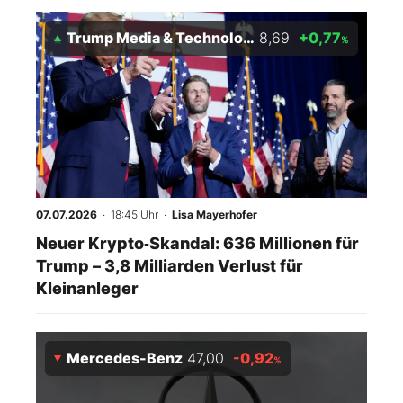
Trump Media & Technology Group
8,69
+0,77
%
07.07.2026
· 18:45 Uhr
·
Lisa Mayerhofer
Neuer Krypto‑Skandal: 636 Millionen für
Trump – 3,8 Milliarden Verlust für
Kleinanleger
Mercedes-Benz
47,00
-0,92
%