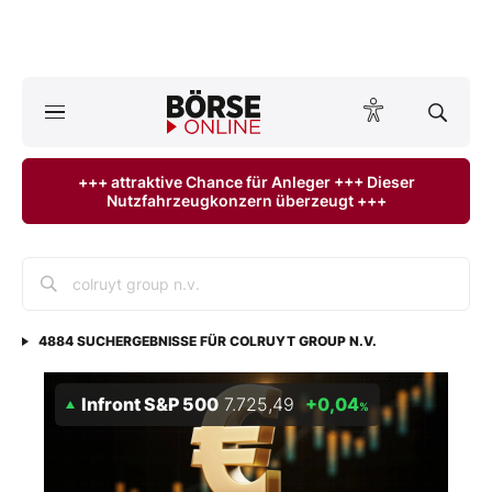
A
ktuelle Ausgabe BÖRSE ONLINE lesen
Börse
+++ attraktive Chance für Anleger +++ Dieser
Nutzfahrzeugkonzern überzeugt +++
News
Anlageprodukte
Finanz-Check
4884
SUCHERGEBNISSE FÜR
COLRUYT GROUP N.V.
Abo & Shop
Infront S&P 500
7.725,49
+0,04
%
BO-Musterdepots
Experten