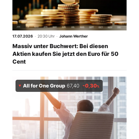
Mein B:O
Mein Konto
17.07.2026
· 20:30 Uhr
·
Johann Werther
Massiv unter Buchwert: Bei diesen
Folgen Sie uns
Aktien kaufen Sie jetzt den Euro für 50
Cent
Kontakt
All for One Group
67,40
-0,30
%