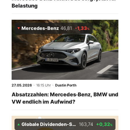
Belastung
Mercedes-Benz
46,81
-1,33
%
27.05.2026
· 16:15 Uhr
·
Dustin Porth
Absatzzahlen: Mercedes‑Benz, BMW und
VW endlich im Aufwind?
Globale Dividenden-Stars Index
163,74
+0,32
%