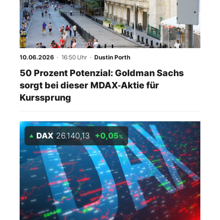
Mein B:O
Mein Konto
10.06.2026
· 16:50 Uhr
·
Dustin Porth
50 Prozent Potenzial: Goldman Sachs
Folgen Sie uns
sorgt bei dieser MDAX‑Aktie für
Kurssprung
Kontakt
DAX
26.140,13
+0,05
%