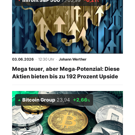
Infront S&P 500
7.705,99
-0,21
%
03.06.2026
· 12:30 Uhr
·
Johann Werther
Mega teuer, aber Mega‑Potenzial: Diese
Aktien bieten bis zu 192 Prozent Upside
Bitcoin Group
23,94
+2,66
%