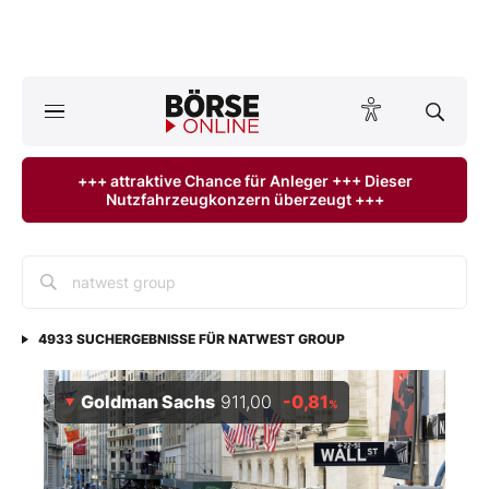
A
ktuelle Ausgabe BÖRSE ONLINE lesen
Börse
+++ attraktive Chance für Anleger +++ Dieser
Nutzfahrzeugkonzern überzeugt +++
News
Anlageprodukte
Finanz-Check
4933
SUCHERGEBNISSE FÜR
NATWEST GROUP
Abo & Shop
Goldman Sachs
911,00
-0,81
%
BO-Musterdepots
Experten