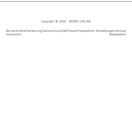
Mein B:O
Copyright © 2026 – BÖRSE ONLINE
Barrierefreiheitserklärung
Mein Konto
Datenschutz
AGB
Presse
Privatsphäre-Einstellungen
Kontakt
Impressum
Mediadaten
Folgen Sie uns
Kontakt