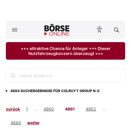
A
ktuelle Ausgabe BÖRSE ONLINE lesen
Börse
+++ attraktive Chance für Anleger +++ Dieser
Nutzfahrzeugkonzern überzeugt +++
News
Anlageprodukte
Finanz-Check
4884
SUCHERGEBNISSE FÜR
COLRUYT GROUP N.V.
Abo & Shop
zurück
1
...
4860
4861
4862
...
BO-Musterdepots
4884
weiter
Experten