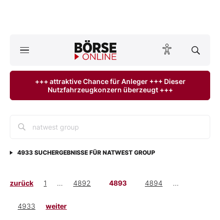
A
ktuelle Ausgabe BÖRSE ONLINE lesen
Börse
+++ attraktive Chance für Anleger +++ Dieser
Nutzfahrzeugkonzern überzeugt +++
News
Anlageprodukte
Finanz-Check
4933
SUCHERGEBNISSE FÜR
NATWEST GROUP
Abo & Shop
zurück
1
...
4892
4893
4894
...
BO-Musterdepots
4933
weiter
Experten