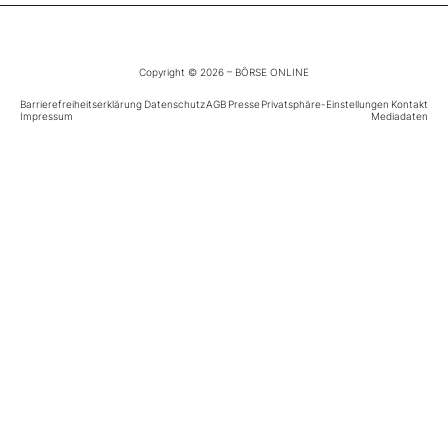
Mein B:O
Copyright © 2026 – BÖRSE ONLINE
Barrierefreiheitserklärung
Mein Konto
Datenschutz
AGB
Presse
Privatsphäre-Einstellungen
Kontakt
Impressum
Mediadaten
Folgen Sie uns
Kontakt