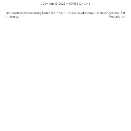
Copyright © 2026 – BÖRSE ONLINE
Barrierefreiheitserklärung
Datenschutz
AGB
Presse
Privatsphäre-Einstellungen
Kontakt
Mein Konto
Impressum
Mediadaten
Folgen Sie uns
Kontakt