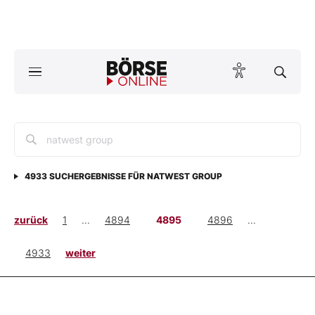
Börse
News
Anlageprodukte
Finanz-Check
4933
SUCHERGEBNISSE FÜR
NATWEST GROUP
Abo & Shop
zurück
1
...
4894
4895
4896
...
BO-Musterdepots
4933
weiter
Experten
Mein B:O