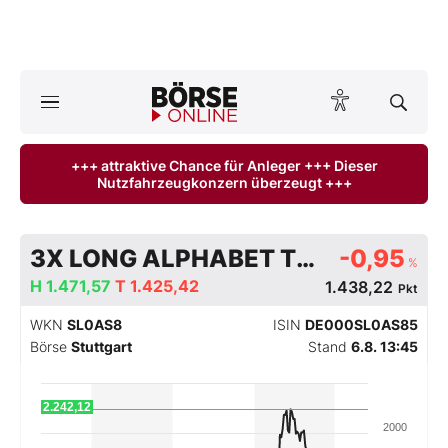
A
ktuelle Ausgabe BÖRSE ONLINE lesen
Börse
+++ attraktive Chance für Anleger +++ Dieser
Nutzfahrzeugkonzern überzeugt +++
News
Anlageprodukte
3X LONG ALPHABET TR USD
-0,95
%
Finanz-Check
H
1.471,57
T
1.425,42
1.438,22
Pkt
WKN
SL0AS8
ISIN
DE000SL0AS85
Abo & Shop
Börse
Stuttgart
Stand
6.8. 13:45
BO-Musterdepots
2.242,12
2000
Experten