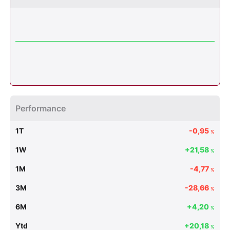
Performance
1T
-0,95
%
1W
+21,58
%
1M
-4,77
%
3M
-28,66
%
6M
+4,20
%
Ytd
+20,18
%