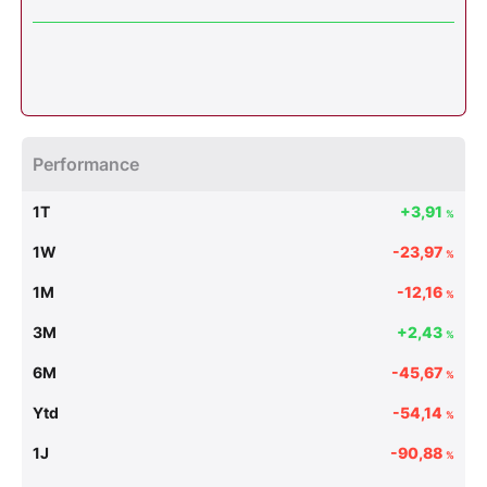
Performance
1T
+3,91
%
1W
-23,97
%
1M
-12,16
%
3M
+2,43
%
6M
-45,67
%
Ytd
-54,14
%
1J
-90,88
%