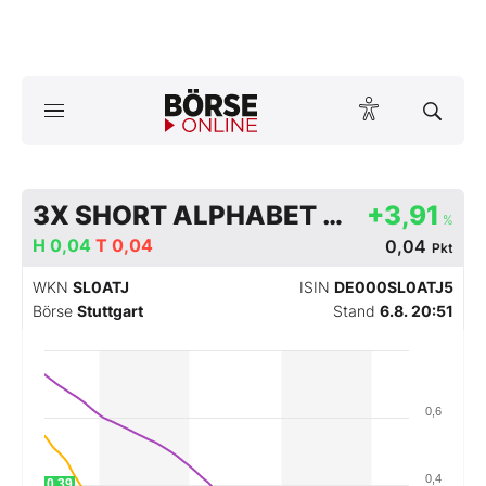
A
ktuelle Ausgabe BÖRSE ONLINE lesen
Börse
News
3X SHORT ALPHABET TR USD
+3,91
%
H
0,04
T
0,04
0,04
Pkt
Anlageprodukte
WKN
SL0ATJ
ISIN
DE000SL0ATJ5
Finanz-Check
Börse
Stuttgart
Stand
6.8. 20:51
Abo & Shop
0,6
BO-Musterdepots
Experten
0,4
0,39