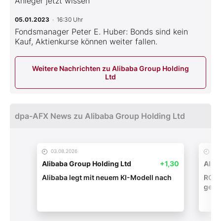
Anleger jetzt wissen
05.01.2023
· 16:30 Uhr
Fondsmanager Peter E. Huber: Bonds sind kein
Kauf, Aktienkurse können weiter fallen.
Weitere Nachrichten zu Alibaba Group Holding
Ltd
dpa-AFX News zu Alibaba Group Holding Ltd
03.08.2026
20.
Alibaba Group Holding Ltd
+1,30
Alib
Alibaba legt mit neuem KI-Modell nach
ROUN
gege