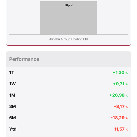
18,72
Alibaba Group Holding Ltd
Performance
1T
+1,30
%
1W
+9,71
%
1M
+26,98
%
3M
-8,17
%
6M
-18,29
%
Ytd
-11,57
%