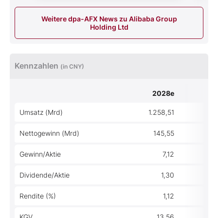
Weitere dpa-AFX News zu Alibaba Group
Holding Ltd
Kennzahlen
(in CNY)
2028e
20
Umsatz (Mrd)
1.258,51
1.12
Nettogewinn (Mrd)
145,55
10
Gewinn/Aktie
7,12
Dividende/Aktie
1,30
Rendite (%)
1,12
KGV
13,56
1