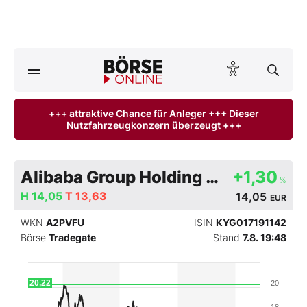
Börse
News
+++ attraktive Chance für Anleger +++ Dieser
Nutzfahrzeugkonzern überzeugt +++
Anlageprodukte
Finanz-Check
Alibaba Group Holding Ltd
+1,30
%
H
Abo & Shop
14,05
T
13,63
14,05
EUR
WKN
A2PVFU
ISIN
KYG017191142
BO-Musterdepots
Börse
Tradegate
Stand
7.8. 19:48
Experten
20,22
20
Mein B:O