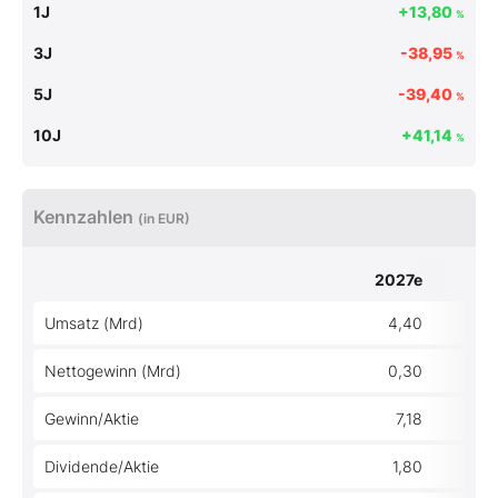
1J
+13,80
%
3J
-38,95
%
5J
-39,40
%
10J
+41,14
%
Kennzahlen
(in EUR)
2027e
Umsatz (Mrd)
4,40
Nettogewinn (Mrd)
0,30
Gewinn/Aktie
7,18
Dividende/Aktie
1,80