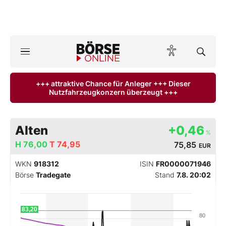
Börse
News
+++ attraktive Chance für Anleger +++ Dieser
Nutzfahrzeugkonzern überzeugt +++
Anlageprodukte
Finanz-Check
Alten
+0,46
%
H
Abo & Shop
76,00
T
74,95
75,85
EUR
WKN
918312
ISIN
FR0000071946
BO-Musterdepots
Börse
Tradegate
Stand
7.8. 20:02
Experten
83,20
80
Mein B:O