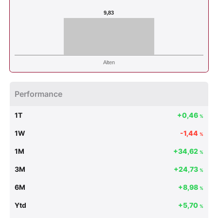
9,83
Alten
Performance
1T
+0,46
%
1W
-1,44
%
1M
+34,62
%
3M
+24,73
%
6M
+8,98
%
Ytd
+5,70
%