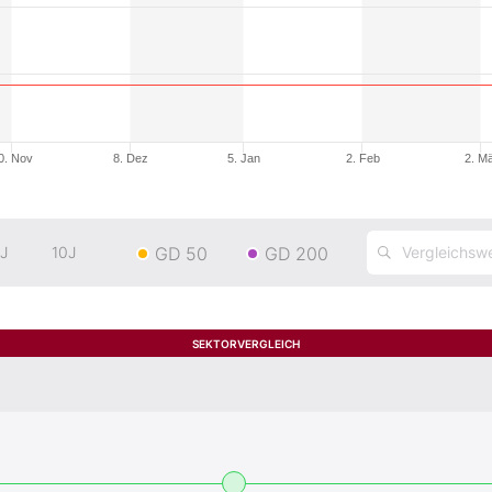
0. Nov
8. Dez
5. Jan
2. Feb
2. M
GD 50
GD 200
J
10J
SEKTORVERGLEICH