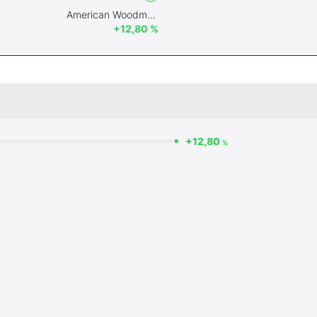
American Woodmark
+12,80 %
+12,80
%