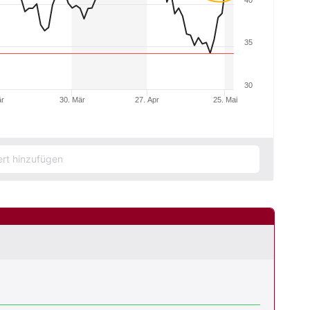
40
35
30
är
30. Mär
27. Apr
25. Mai