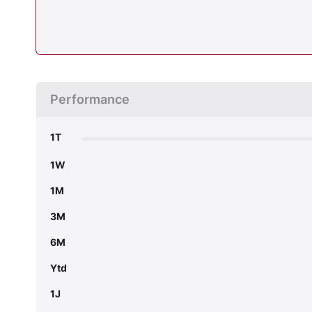
Performance
1T
1W
1M
3M
6M
Ytd
1J