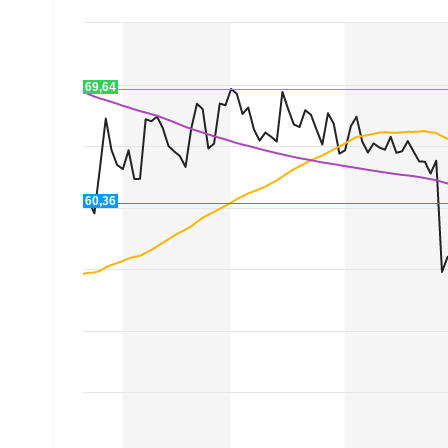
Experten
Mein B:O
69,64
Mein Konto
60,36
Folgen Sie uns
Kontakt