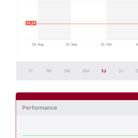
34,24
18. Aug
15. Sep
13. Okt
1
1T
1W
3M
6M
1J
3J
5
Performance