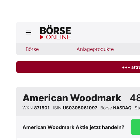
Jetzt a
ktuelle Ausgabe BÖRSE ONLINE lese
Börse
Börse
Anlageprodukte
News
+++ attr
Anlageprodukte
American Woodmark
4
Finanz-Check
WKN
871501
ISIN
US0305061097
Börse
NASDAQ
S
Abo & Shop
American Woodmark
Aktie jetzt handeln?
BO-Musterdepots