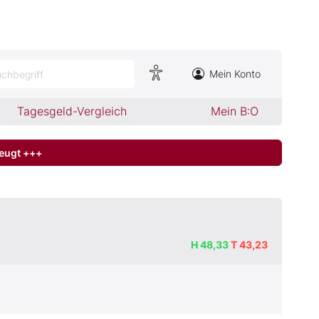
Mein Konto
chbegriff
Tagesgeld-Vergleich
Mein B:O
zeugt +++
H
48,33
T
43,23