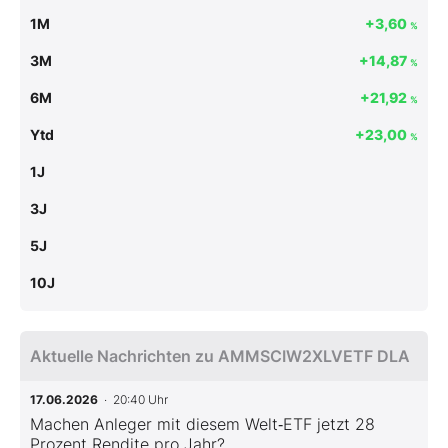
1M
+3,60
%
3M
+14,87
%
6M
+21,92
%
Ytd
+23,00
%
1J
3J
5J
10J
Aktuelle Nachrichten zu AMMSCIW2XLVETF DLA
17.06.2026
· 20:40 Uhr
Machen Anleger mit diesem Welt‑ETF jetzt 28
Prozent Rendite pro Jahr?