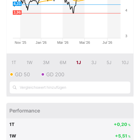
4,31
Mein B:O
4
3,96
Mein Konto
3
Nov '25
Jan '26
Mär '26
Mai '26
Jul '26
Folgen Sie uns
1T
1W
3M
6M
1J
3J
5J
10J
GD 50
GD 200
Kontakt
Performance
1T
+0,20
%
1W
+5,51
%