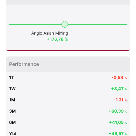
Anglo Asian Mining
+176,78 %
Performance
1T
-0,84
%
1W
+8,47
%
1M
-1,31
%
3M
+68,39
%
6M
+41,65
%
Ytd
+49,57
%