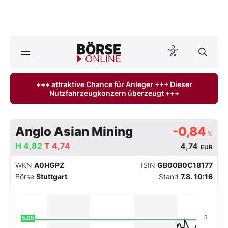
A
ktuelle Ausgabe BÖRSE ONLINE lesen
Börse
+++ attraktive Chance für Anleger +++ Dieser
Nutzfahrzeugkonzern überzeugt +++
News
Anlageprodukte
Anglo Asian Mining
-0,84
%
Finanz-Check
H
4,82
T
4,74
4,74
EUR
WKN
A0HGPZ
ISIN
GB00B0C18177
Abo & Shop
Börse
Stuttgart
Stand
7.8. 10:16
BO-Musterdepots
5
5,05
Experten