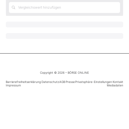
Mein Konto
Folgen Sie uns
Kontakt
Copyright © 2026 – BÖRSE ONLINE
Barrierefreiheitserklärung
Datenschutz
AGB
Presse
Privatsphäre-Einstellungen
Kontakt
Impressum
Mediadaten