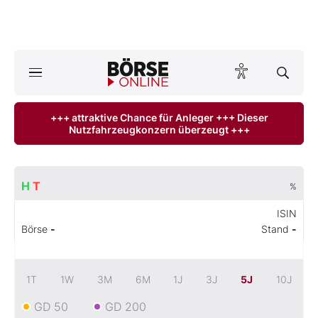
Börse
News
+++ attraktive Chance für Anleger +++ Dieser
Nutzfahrzeugkonzern überzeugt +++
Anlageprodukte
Finanz-Check
H
T
%
Abo & Shop
ISIN
Börse
-
Stand
-
BO-Musterdepots
Experten
1T
1W
3M
6M
1J
3J
5J
10J
GD 50
GD 200
Mein B:O