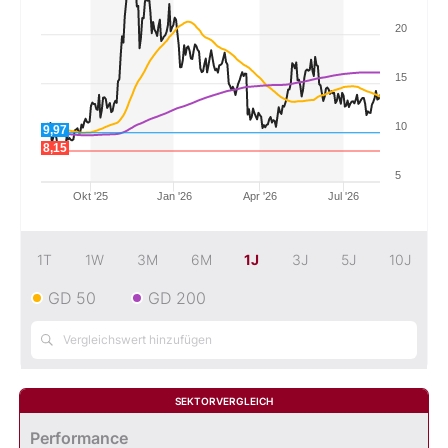
20
Mein B:O
15
Mein Konto
10
9,97
8,15
Folgen Sie uns
5
Okt '25
Jan '26
Apr '26
Jul '26
Kontakt
1T
1W
3M
6M
1J
3J
5J
10J
GD 50
GD 200
SEKTORVERGLEICH
Performance