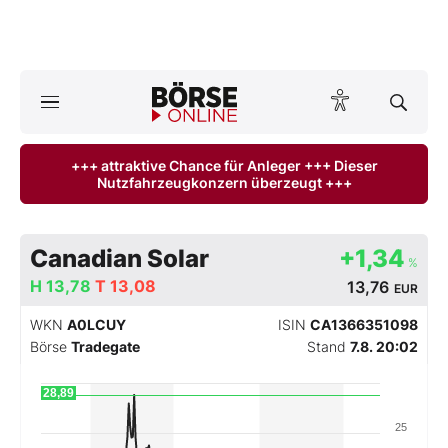
A
ktuelle Ausgabe BÖRSE ONLINE lesen
Börse
+++ attraktive Chance für Anleger +++ Dieser
Nutzfahrzeugkonzern überzeugt +++
News
Anlageprodukte
Canadian Solar
+1,34
%
Finanz-Check
H
13,78
T
13,08
13,76
EUR
WKN
A0LCUY
ISIN
CA1366351098
Abo & Shop
Börse
Tradegate
Stand
7.8. 20:02
BO-Musterdepots
28,89
25
Experten