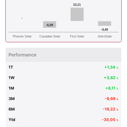
12,11
-
-6,09
-4,40
Phoenix Solar
Canadian Solar
First Solar
JinkoSolar
Performance
1T
+1,34
%
1W
+3,82
%
1M
+8,11
%
3M
-9,69
%
6M
-19,22
%
Ytd
-35,05
%