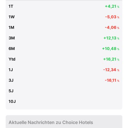
1T
+4,21
%
1W
-5,03
%
1M
-4,06
%
3M
+12,13
%
6M
+10,48
%
Ytd
+16,21
%
1J
-12,34
%
3J
-16,11
%
5J
10J
Aktuelle Nachrichten zu Choice Hotels