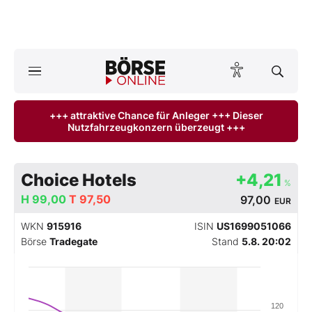
A
ktuelle Ausgabe BÖRSE ONLINE lesen
Börse
+++ attraktive Chance für Anleger +++ Dieser
Nutzfahrzeugkonzern überzeugt +++
News
Anlageprodukte
Choice Hotels
+4,21
%
Finanz-Check
H
99,00
T
97,50
97,00
EUR
WKN
915916
ISIN
US1699051066
Abo & Shop
Börse
Tradegate
Stand
5.8. 20:02
BO-Musterdepots
Experten
120