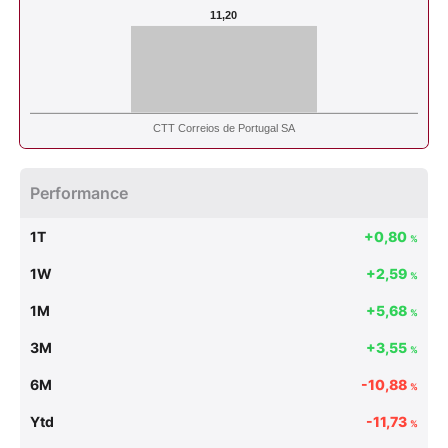
11,20
CTT Correios de Portugal SA
Performance
1T
+0,80
%
1W
+2,59
%
1M
+5,68
%
3M
+3,55
%
6M
-10,88
%
Ytd
-11,73
%