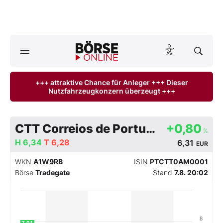
A
ktuelle Ausgabe BÖRSE ONLINE lesen
Börse
+++ attraktive Chance für Anleger +++ Dieser
Nutzfahrzeugkonzern überzeugt +++
News
Anlageprodukte
CTT Correios de Portugal SA
+0,80
%
Finanz-Check
H
6,34
T
6,28
6,31
EUR
WKN
A1W9RB
ISIN
PTCTT0AM0001
Abo & Shop
Börse
Tradegate
Stand
7.8. 20:02
BO-Musterdepots
Experten
8