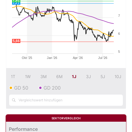
7,91
7,77
Mein B:O
7
Mein Konto
6
5,66
Folgen Sie uns
5
Okt '25
Jan '26
Apr '26
Jul '26
Kontakt
1T
1W
3M
6M
1J
3J
5J
10J
GD 50
GD 200
SEKTORVERGLEICH
Performance