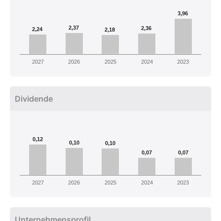
3,96
2,37
2,36
2,24
2,18
2027
2026
2025
2024
2023
Dividende
0,12
0,10
0,10
0,07
0,07
2027
2026
2025
2024
2023
Unternehmensprofil