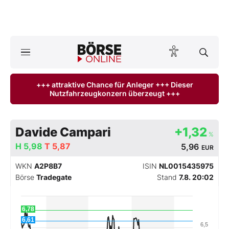
A
ktuelle Ausgabe BÖRSE ONLINE lesen
Börse
+++ attraktive Chance für Anleger +++ Dieser
Nutzfahrzeugkonzern überzeugt +++
News
Anlageprodukte
Davide Campari
+1,32
%
Finanz-Check
H
5,98
T
5,87
5,96
EUR
WKN
A2P8B7
ISIN
NL0015435975
Abo & Shop
Börse
Tradegate
Stand
7.8. 20:02
BO-Musterdepots
6,78
6,61
Experten
6,5