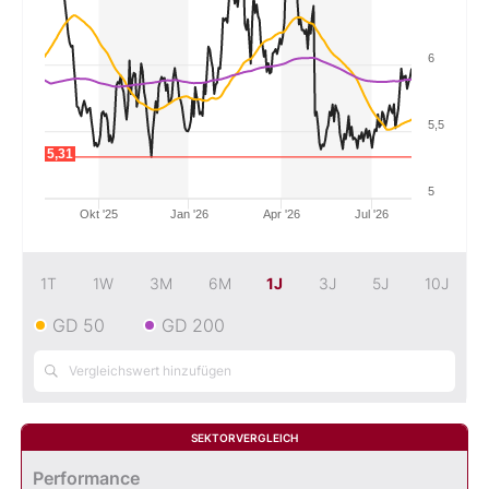
Mein B:O
6
Mein Konto
5,5
5,31
Folgen Sie uns
5
Okt '25
Jan '26
Apr '26
Jul '26
Kontakt
1T
1W
3M
6M
1J
3J
5J
10J
GD 50
GD 200
SEKTORVERGLEICH
Performance