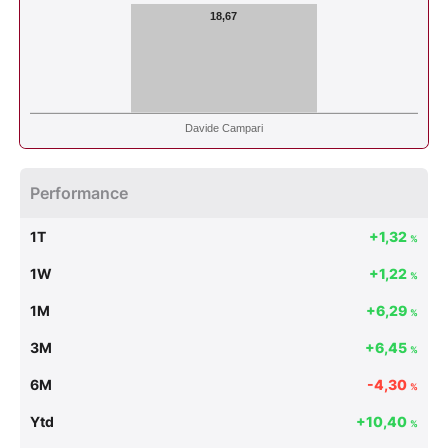
18,67
Davide Campari
Performance
1T
+1,32
%
1W
+1,22
%
1M
+6,29
%
3M
+6,45
%
6M
-4,30
%
Ytd
+10,40
%