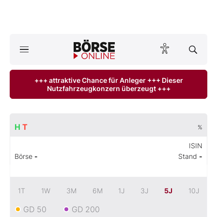
A
ktuelle Ausgabe BÖRSE ONLINE lesen
Börse
+++ attraktive Chance für Anleger +++ Dieser
Nutzfahrzeugkonzern überzeugt +++
News
Anlageprodukte
H
T
%
Finanz-Check
ISIN
Börse
-
Stand
-
Abo & Shop
BO-Musterdepots
1T
1W
3M
6M
1J
3J
5J
10J
GD 50
GD 200
Experten