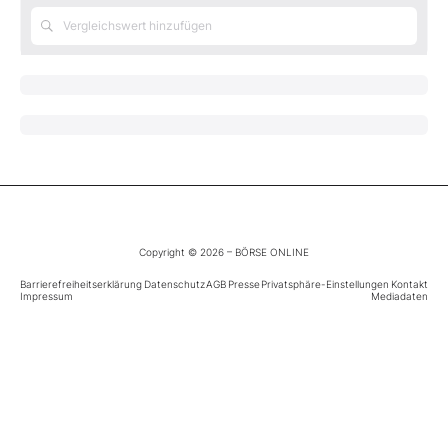
Mein B:O
Mein Konto
Folgen Sie uns
Kontakt
Copyright © 2026 – BÖRSE ONLINE
Barrierefreiheitserklärung
Datenschutz
AGB
Presse
Privatsphäre-Einstellungen
Kontakt
Impressum
Mediadaten